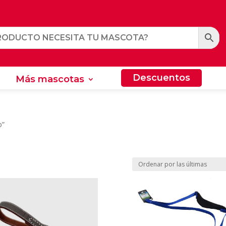
Descuentos
Más mascotas
Descuentos
Más mascotas
o”