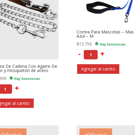
Correa Para Mascotas – Mas
Azul – M
$
13.750
check_circle
Hay Existencias
-
+
ea De Cadena Con Agarre De
Agregar al carrito
o y mosquetón de acero
900
check_circle
Hay Existencias
+
regar al carrito