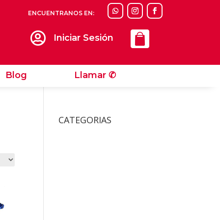
ENCUENTRANOS EN:
Llamar ✆

Iniciar Sesión
Blog
Llamar ✆
CATEGORIAS
Accesorios
Accesorios Para Gatos
Bolsos y Cajas de
Transportes Gatos
Camas y Alfombras De
Gatos
Collares y Arneses de