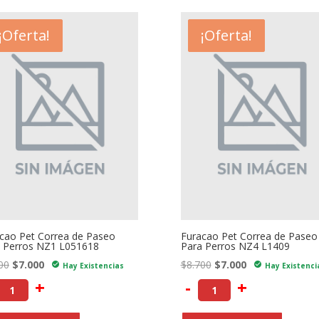
- $1.700
¡Oferta!
- $1.700
¡Oferta!
cao Pet Correa de Paseo
Furacao Pet Correa de Paseo
 Perros NZ1 L051618
Para Perros NZ4 L1409
El
El
El
El
00
$
7.000
$
8.700
$
7.000
check_circle
check_circle
Hay Existencias
Hay Existenci
precio
precio
precio
precio
+
-
+
original
actual
original
actual
era:
es:
era:
es: