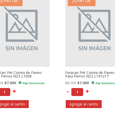
- $1.700
¡Oferta!
- $1.700
¡Oferta!
cao Pet Correa de Paseo
Furacao Pet Correa de Paseo
 Perros NZ3 L1008
Para Perros NZ2 L191217
El
El
El
El
00
$
7.000
$
8.700
$
7.000
check_circle
check_circle
Hay Existencias
Hay Existenci
precio
precio
precio
precio
+
-
+
original
actual
original
actual
era:
es:
era:
es:
regar al carrito
Agregar al carrito
$8.700.
$7.000.
$8.700.
$7.000.