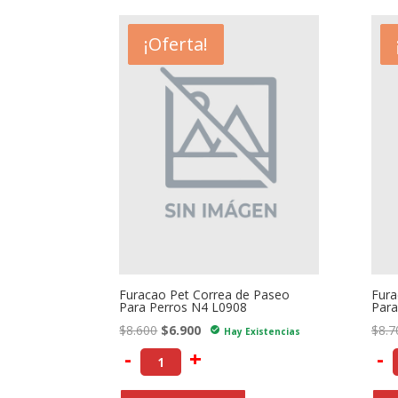
- $1.700
¡Oferta!
Furacao Pet Correa de Paseo
Fura
Para Perros N4 L0908
Para
El
El
$
8.600
$
6.900
$
8.7
check_circle
Hay Existencias
precio
precio
-
+
-
original
actual
era:
es: