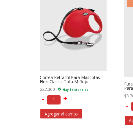
Correa Retráctil Para Mascotas –
Flexi Classic Talla M Rojo
Fura
Para
$
22.300
check_circle
Hay Existencias
$
8.7
-
+
-
Agregar al carrito
Ag