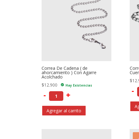
Correa De Cadena ( de
Corr
ahorcamiento ) Con Agarre
Cuer
Acolchado
$
12.
$
12.900
check_circle
Hay Existencias
-
-
+
Ag
Agregar al carrito