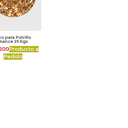
o para Potrillo
mance 25 Kgs
200
Producto a
Pedido
omprando