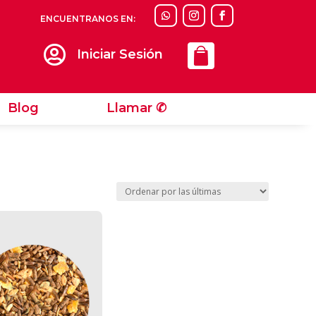
ENCUENTRANOS EN:
Llamar ✆

Iniciar Sesión
Blog
Llamar ✆