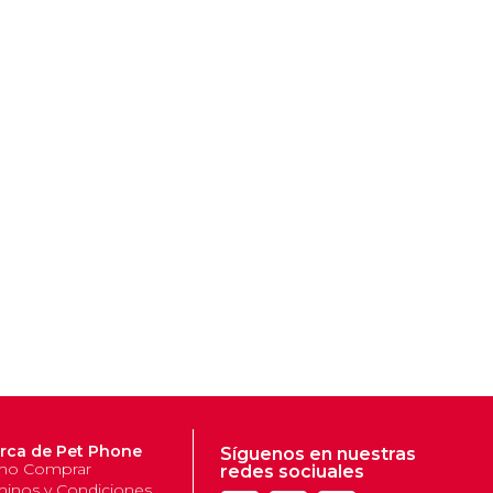
rca de Pet Phone
Síguenos en nuestras
o Comprar
redes sociuales
minos y Condiciones