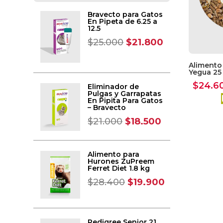
Bravecto para Gatos
En Pipeta de 6.25 a
12.5
$
25.000
$
21.800
Alimento
Yegua 25
$
24.6
Eliminador de
Pulgas y Garrapatas
En Pipita Para Gatos
– Bravecto
$
21.000
$
18.500
Alimento para
Hurones ZuPreem
Ferret Diet 1.8 kg
$
28.400
$
19.900
Pedigree Senior 21