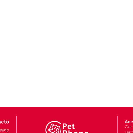
acto
Ace
Com
69512
Ter