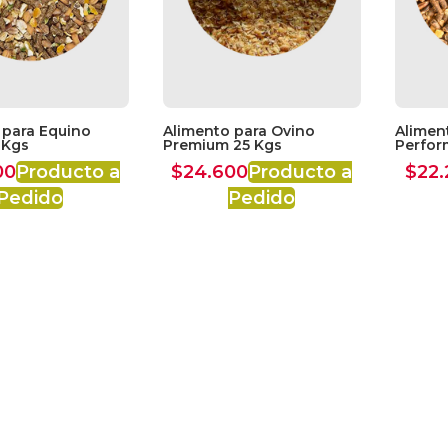
 para Equino
Alimento para Ovino
Aliment
 Kgs
Premium 25 Kgs
Perfor
00
Producto a
$
24.600
Producto a
$
22.
Pedido
Pedido
Seguir C