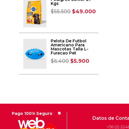
Kgs
$
55.500
$49
.000
Pelota De Futbol
Americano Para
Mascotas Talla L-
Furacao Pet
$
6.400
$
5.900
Pago 100% Seguro
check_circle
Datos de Cont
+56 (2) 224