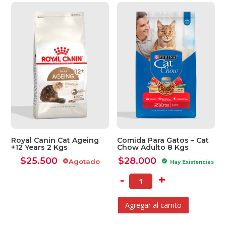
Royal Canin Cat Ageing
Comida Para Gatos – Cat
+12 Years 2 Kgs
Chow Adulto 8 Kgs
$
25.500
$
28.000
Agotado
cancel
check_circle
Hay Existencias
-
+
Agregar al carrito