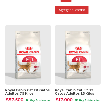
Agregar al carrito
Ver Carrito
Seguir Comprando
Royal Canin Cat Fit Gatos
Royal Canin Cat Fit 32
Adultos 7.5 Kilos
Gatos Adultos 1.5 Kilos
$
57.500
$
17.000
check_circle
check_circle
Hay Existencias
Hay Existencias