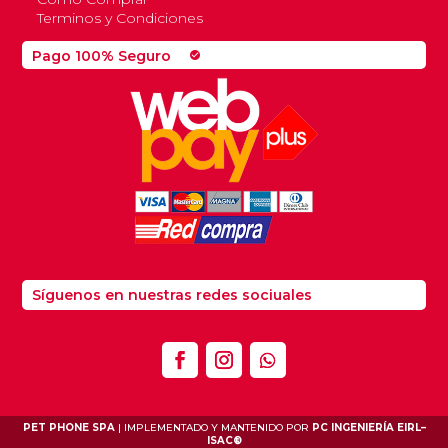
Terminos y Condiciones
Pago 100% Seguro
check_circle
Síguenos en nuestras redes sociuales
PET PHONE SPA
| IMPLEMENTADO Y MANTENIDO POR
PC INGENIERÍA EIRL
–
ISAC®