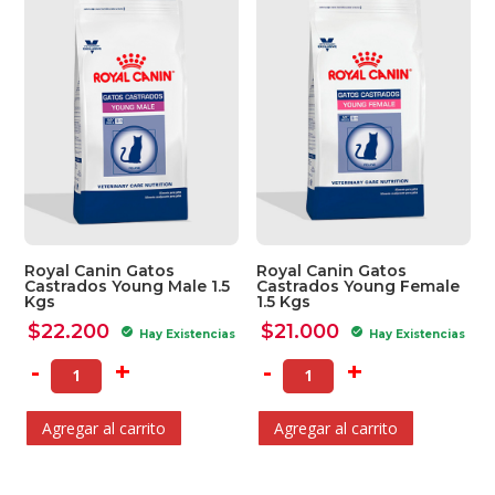
Royal Canin Gatos
Royal Canin Gatos
Castrados Young Male 1.5
Castrados Young Female
Kgs
1.5 Kgs
$
22.200
$
21.000
check_circle
check_circle
Hay Existencias
Hay Existencias
-
+
-
+
Agregar al carrito
Agregar al carrito