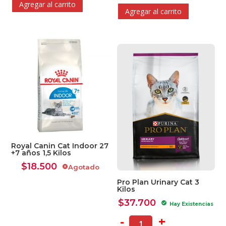
Agregar al carrito
Agregar al carrito
Royal Canin Cat Indoor 27
+7 años 1,5 Kilos
$
18.500
Agotado
cancel
Pro Plan Urinary Cat 3
Kilos
$
37.700
check_circle
Hay Existencias
-
+