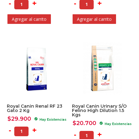
-
+
-
+
Agregar al carrito
Agregar al carrito
Royal Canin Renal RF 23
Royal Canin Urinary S/O
Gato 2 Kg
Felino High Dilution 1.5
Kgs
$
29.900
check_circle
Hay Existencias
$
20.700
check_circle
Hay Existencias
-
+
-
+