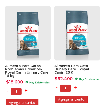
Alimento Para Gatos –
Alimento Para Gato
Problemas Urinarios-
Urinary Care – Royal
Royal Canin Urinary Care
Canin 7.5 K
1,5 kg
$
62.400
check_circle
Hay Existencias
$
18.600
check_circle
Hay Existencias
-
+
-
+
Agregar al carrito
Agregar al carrito