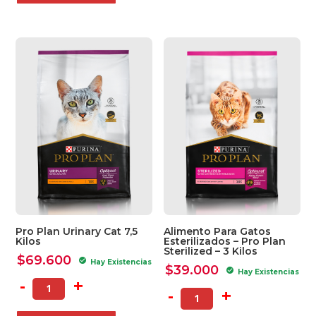
Pro Plan Urinary Cat 7,5
Alimento Para Gatos
Kilos
Esterilizados – Pro Plan
Sterilized – 3 Kilos
$
69.600
check_circle
Hay Existencias
$
39.000
check_circle
Hay Existencias
-
+
-
+