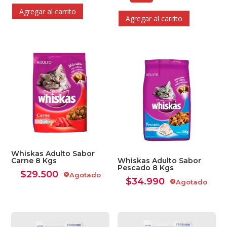
Agregar al carrito
Agregar al carrito
Whiskas Adulto Sabor
Carne 8 Kgs
Whiskas Adulto Sabor
Pescado 8 Kgs
$
29.500
Agotado
cancel
$
34.990
Agotado
cancel