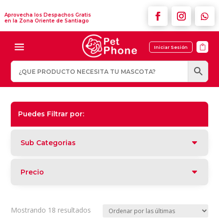
Aprovecha los Despachos Gratis
en la Zona Oriente de Santiago

Iniciar Sesión
Puedes Filtrar por:
Sub Categorias
Precio
Ordenado
Mostrando 18 resultados