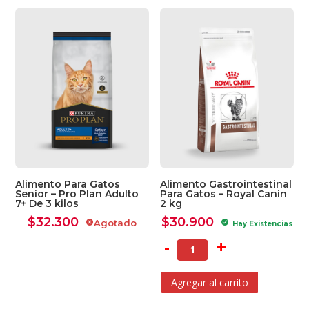
por
los
últimos
Alimento Para Gatos
Alimento Gastrointestinal
Senior – Pro Plan Adulto
Para Gatos – Royal Canin
7+ De 3 kilos
2 kg
$
32.300
$
30.900
Agotado
cancel
check_circle
Hay Existencias
-
+
Agregar al carrito