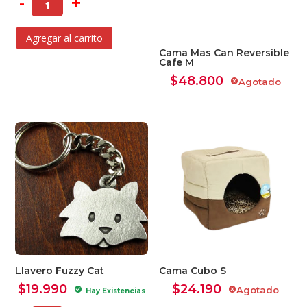
-
+
Agregar al carrito
Cama Mas Can Reversible
Cafe M
$
48.800
Agotado
cancel
Llavero Fuzzy Cat
Cama Cubo S
$
19.990
$
24.190
Agotado
check_circle
cancel
Hay Existencias