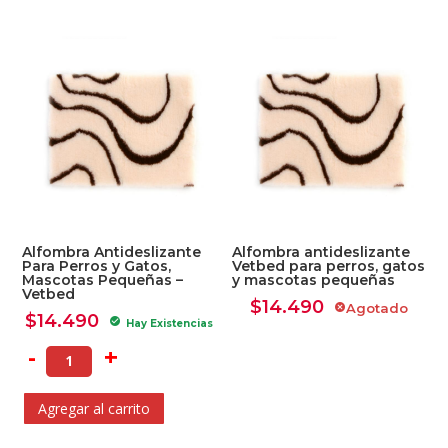
Alfombra Antideslizante
Alfombra antideslizante
Para Perros y Gatos,
Vetbed para perros, gatos
Mascotas Pequeñas –
y mascotas pequeñas
Vetbed
$
14.490
Agotado
cancel
$
14.490
check_circle
Hay Existencias
-
+
Agregar al carrito