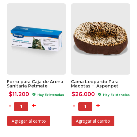
por
los
últimos
Forro para Caja de Arena
Cama Leopardo Para
Sanitaria Petmate
Macotas – Aspenpet
$
11.200
$
26.000
check_circle
check_circle
Hay Existencias
Hay Existencias
-
+
-
+
Agregar al carrito
Agregar al carrito