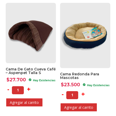
Cama De Gato Cueva Café
– Aspenpet Talla S
Cama Redonda Para
Mascotas
$
27.700
check_circle
Hay Existencias
$
23.500
check_circle
Hay Existencias
-
+
-
+
Agregar al carrito
Agregar al carrito