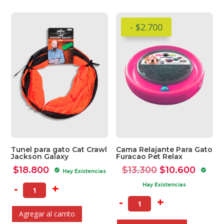
- $2.700
Tunel para gato Cat Crawl
Cama Relajante Para Gato
Jackson Galaxy
Furacao Pet Relax
El
El
$
18.800
$
13.300
$
10.600
check_circle
check_circle
Hay Existencias
precio
preci
-
+
Hay Existencias
original
actua
-
+
era:
es:
Agregar al carrito
$13.300.
$10.6