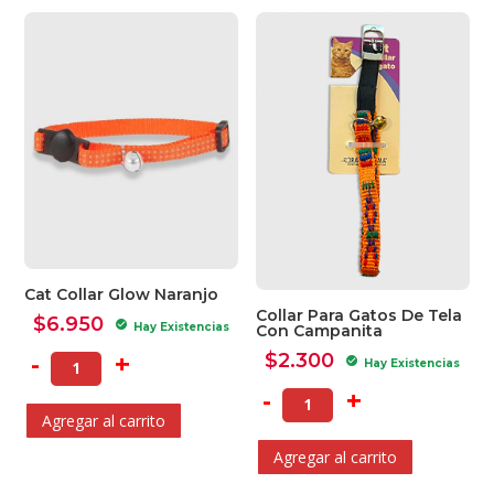
Cat Collar Glow Naranjo
Collar Para Gatos De Tela
$
6.950
check_circle
Hay Existencias
Con Campanita
-
+
$
2.300
check_circle
Hay Existencias
-
+
Agregar al carrito
Agregar al carrito