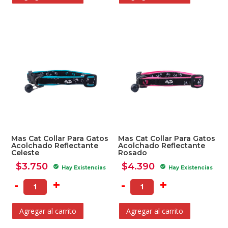
Mas Cat Collar Para Gatos
Mas Cat Collar Para Gatos
Acolchado Reflectante
Acolchado Reflectante
Celeste
Rosado
$
3.750
$
4.390
check_circle
check_circle
Hay Existencias
Hay Existencias
-
+
-
+
Agregar al carrito
Agregar al carrito