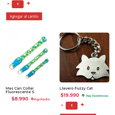
-
+
era:
es:
$7.000.
$5.600.
Agregar al carrito
Ver Carrito
Seguir Comprando
Mas Can Collar
Llavero Fuzzy Cat
Fluorescente S
$
19.990
check_circle
Hay Existencias
$
8.990
Agotado
cancel
-
+