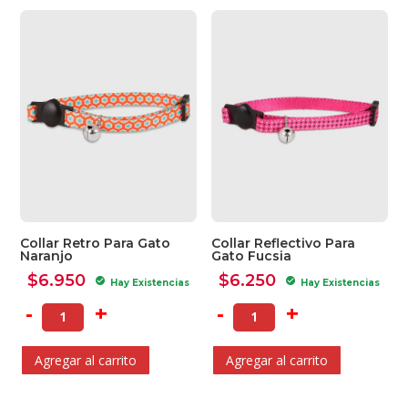
por
los
últimos
Collar Retro Para Gato
Collar Reflectivo Para
Naranjo
Gato Fucsia
$
6.950
$
6.250
check_circle
check_circle
Hay Existencias
Hay Existencias
-
+
-
+
Agregar al carrito
Agregar al carrito