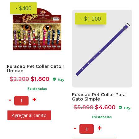
- $400
- $1.200
Furacao Pet Collar Gato 1
Unidad
El
El
$
2.200
$
1.800
check_circle
Hay
precio
precio
Existencias
original
actual
Furacao Pet Collar Para
-
+
Gato Simple
era:
es:
El
El
$
5.800
$
4.600
check_circle
Hay
$2.200.
$1.800.
precio
precio
Agregar al carrito
Existencias
original
actual
-
+
era:
es: