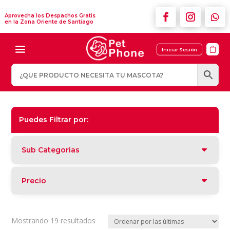
Aprovecha los Despachos Gratis
en la Zona Oriente de Santiago

Iniciar Sesión
Puedes Filtrar por:
Sub Categorias
Precio
Ordenado
Mostrando 19 resultados