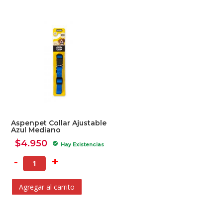
Aspenpet Collar Ajustable
Azul Mediano
$
4.950
check_circle
Hay Existencias
-
+
Agregar al carrito