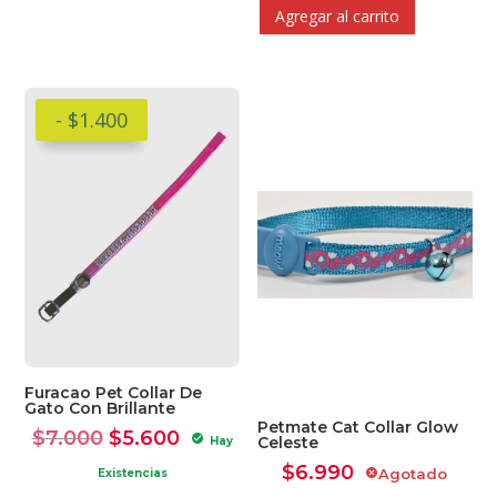
$5.800.
$4.600.
Agregar al carrito
- $1.400
Furacao Pet Collar De
Gato Con Brillante
Petmate Cat Collar Glow
El
El
$
7.000
$
5.600
check_circle
Celeste
Hay
precio
precio
$
6.990
Agotado
Existencias
cancel
original
actual