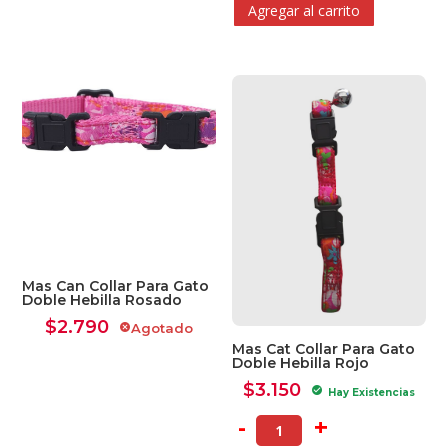
Agregar al carrito
Mas Can Collar Para Gato
Doble Hebilla Rosado
$
2.790
Agotado
cancel
Mas Cat Collar Para Gato
Doble Hebilla Rojo
$
3.150
check_circle
Hay Existencias
-
+