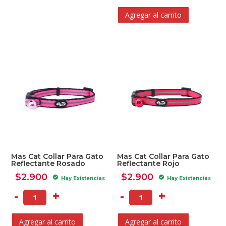
Agregar al carrito
Mas Cat Collar Para Gato
Mas Cat Collar Para Gato
Reflectante Rosado
Reflectante Rojo
$
2.900
$
2.900
check_circle
check_circle
Hay Existencias
Hay Existencias
-
+
-
+
Agregar al carrito
Agregar al carrito