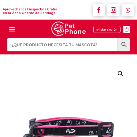
Aprovecha los Despachos Gratis
en la Zona Oriente de Santiago

Iniciar Sesión