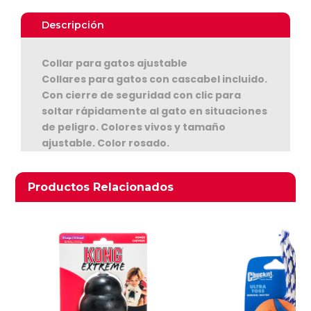
Reflectante
Rosado
Descripción
cantidad
Collar para gatos ajustable
Collares para gatos con cascabel incluido.
Con cierre de seguridad con clic para
soltar rápidamente al gato en situaciones
de peligro. Colores vivos y tamaño
Ver Carrito
ajustable. Color rosado.
Medidas: 1,3 cms. de ancho y ajustable
Seguir Comprando
entre 20 a 35 cms. de largo
Productos relacionados
Productos Relacionados