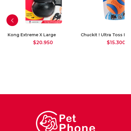
Kong Extreme X Large
Chuckit ! Ultra Toss M
$
20.950
$
15.300