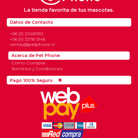
La tienda favorita de tus mascotas.
Datos de Contacto
+56 (2) 22469512
+56 (9) 3378 5146
ventas@petphone.cl
Acerca de Pet Phone
Como Comprar
Terminos y Condiciones
Pago 100% Seguro
check_circle