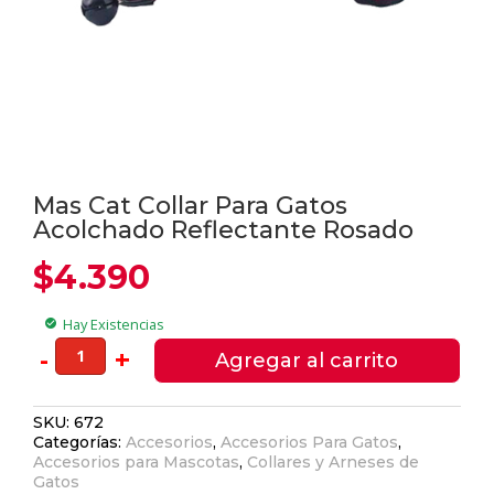
Mas Cat Collar Para Gatos
Acolchado Reflectante Rosado
$
4.390
Hay Existencias
check_circle
Mas
-
+
Agregar al carrito
Cat
Collar
SKU:
672
Para
Categorías:
Accesorios
,
Accesorios Para Gatos
,
Gatos
Accesorios para Mascotas
,
Collares y Arneses de
Acolchado
Gatos