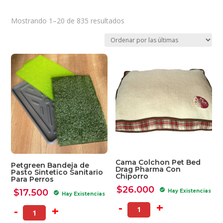
Ordenado
Mostrando 1–20 de 835 resultados
por
los
últimos
Cama Colchon Pet Bed
Petgreen Bandeja de
Drag Pharma Con
Pasto Sintetico Sanitario
Chiporro
Para Perros
$
26.000
check_circle
$
17.500
Hay Existencias
check_circle
Hay Existencias
-
+
-
+