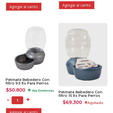
Agregar al carrito
Agregar al carrito
Petmate Bebedero Con
filtro 9.5 lts Para Perros
$
50.800
check_circle
Hay Existencias
Petmate Bebedero Con
filtro 15 lts Para Perros
-
+
$
69.300
Agotado
cancel
Agregar al carrito