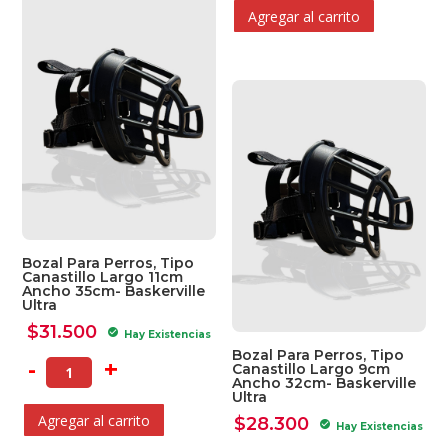
Agregar al carrito
Bozal Para Perros, Tipo
Canastillo Largo 11cm
Ancho 35cm- Baskerville
Ultra
$
31.500
check_circle
Hay Existencias
Bozal Para Perros, Tipo
-
+
Canastillo Largo 9cm
Ancho 32cm- Baskerville
Ultra
Agregar al carrito
$
28.300
check_circle
Hay Existencias