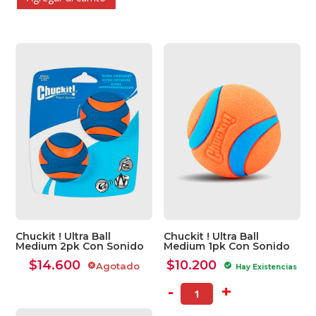
Chuckit ! Ultra Ball
Chuckit ! Ultra Ball
Medium 2pk Con Sonido
Medium 1pk Con Sonido
$
14.600
$
10.200
Agotado
cancel
check_circle
Hay Existencias
-
+