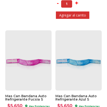
-
+
Agregar al carrito
Mas Can Bandana Auto
Mas Can Bandana Auto
Refrigerante Fucsia S
Refrigerante Azul S
$
5.650
$
5.650
check_circle
check_circle
Hay Existencias
Hay Existencias