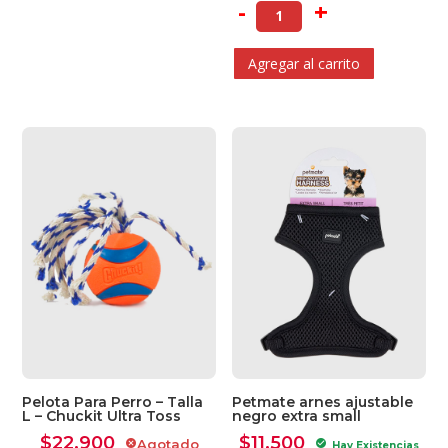
-
+
Agregar al carrito
Petmate arnes ajustable
Pelota Para Perro – Talla
negro extra small
L – Chuckit Ultra Toss
$
11.500
$
22.900
Agotado
check_circle
cancel
Hay Existencias