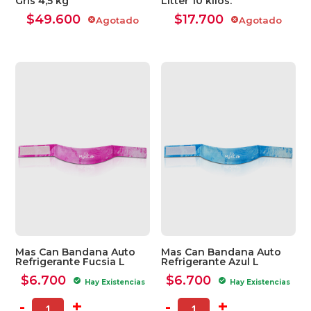
Gris 4,5 kg
Litter 10 kilos.
$
49.600
$
17.700
Agotado
Agotado
cancel
cancel
Mas Can Bandana Auto
Mas Can Bandana Auto
Refrigerante Fucsia L
Refrigerante Azul L
$
6.700
$
6.700
check_circle
check_circle
Hay Existencias
Hay Existencias
-
+
-
+