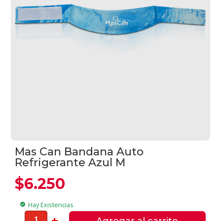
Mas Can Bandana Auto
Refrigerante Azul M
$
6.250
Hay Existencias
check_circle
Mas
-
+
Agregar al carrito