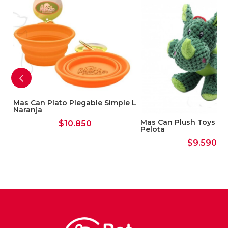
Mas Can Plato Plegable Simple L
Naranja
s
Mas Can Plush Toys An
$
10.850
Pelota
$
9.590