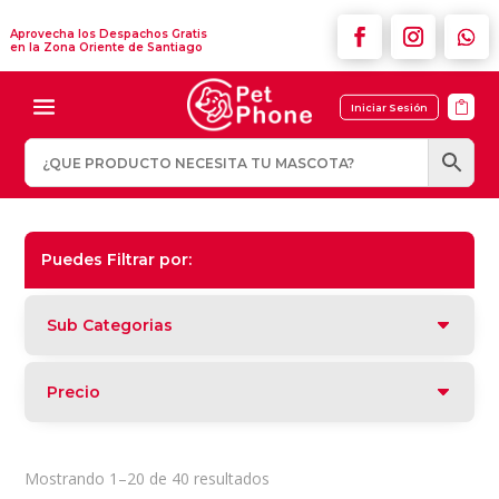
Aprovecha los Despachos Gratis
en la Zona Oriente de Santiago

Iniciar Sesión
Puedes Filtrar por:
Sub Categorias
Precio
Ordenado
Mostrando 1–20 de 40 resultados