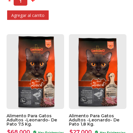
Agregar al carrito
Alimento Para Gatos
Alimento Para Gatos
Adultos -Leonardo- De
Adultos -Leonardo- De
Pato 7.5 Kg.
Pato 1,8 Kg.
$
68.000
$
27.000
check_circle
check_circle
Hay Existencias
Hay Existencias