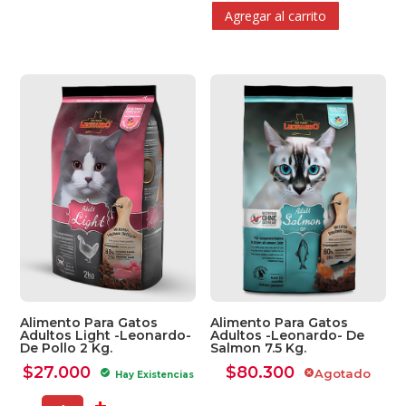
Agregar al carrito
Alimento Para Gatos
Alimento Para Gatos
Adultos Light -Leonardo-
Adultos -Leonardo- De
De Pollo 2 Kg.
Salmon 7.5 Kg.
$
27.000
$
80.300
Agotado
check_circle
cancel
Hay Existencias
-
+