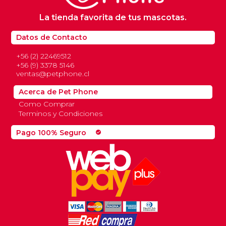
La tienda favorita de tus mascotas.
Datos de Contacto
+56 (2) 22469512
+56 (9) 3378 5146
ventas@petphone.cl
Acerca de Pet Phone
Como Comprar
Terminos y Condiciones
Pago 100% Seguro
check_circle