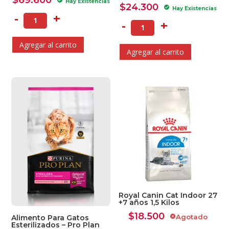
Hay Existencias
$
24.300
check_circle
Hay Existencias
-
+
-
+
Agregar al carrito
Agregar al carrito
Royal Canin Cat Indoor 27
+7 años 1,5 Kilos
$
18.500
Agotado
cancel
Alimento Para Gatos
Esterilizados – Pro Plan