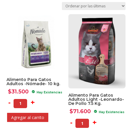
por
los
últimos
Alimento Para Gatos
Adultos -Nómade- 10 kg.
$
31.500
check_circle
Hay Existencias
Alimento Para Gatos
Adultos Light -Leonardo-
-
+
De Pollo 7.5 Kg.
$
71.600
check_circle
Hay Existencias
Agregar al carrito
-
+