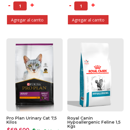
-
+
-
+
Agregar al carrito
Agregar al carrito
Pro Plan Urinary Cat 7,5
Royal Canin
Kilos
Hypoallergenic Feline 1,5
Kgs
$
69.600
check_circle