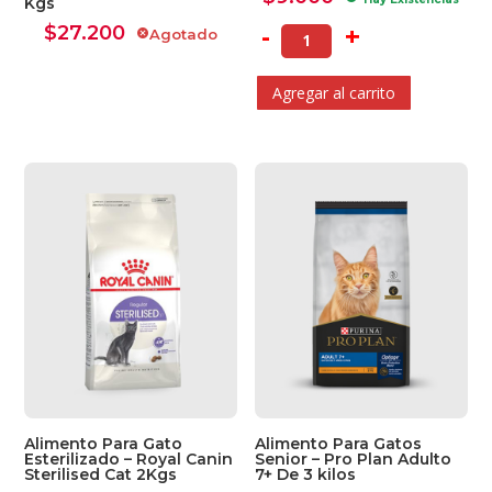
Kgs
-
+
$
27.200
Agotado
cancel
Agregar al carrito
Alimento Para Gato
Alimento Para Gatos
Esterilizado – Royal Canin
Senior – Pro Plan Adulto
Sterilised Cat 2Kgs
7+ De 3 kilos