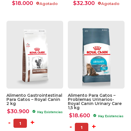
$
18.000
$
32.300
Agotado
Agotado
cancel
cancel
Ver Carrito
Seguir Comprando
Alimento Gastrointestinal
Alimento Para Gatos –
Para Gatos – Royal Canin
Problemas Urinarios-
2 kg
Royal Canin Urinary Care
1,5 kg
$
30.900
check_circle
Hay Existencias
$
18.600
check_circle
Hay Existencias
-
+
-
+