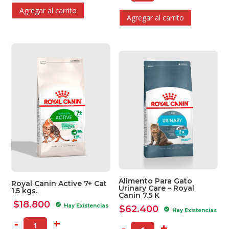
Agregar al carrito
Agregar al carrito
Alimento Para Gato
Royal Canin Active 7+ Cat
Urinary Care – Royal
1,5 kgs.
Canin 7.5 K
$
18.800
check_circle
Hay Existencias
$
62.400
check_circle
Hay Existencias
-
+
-
+