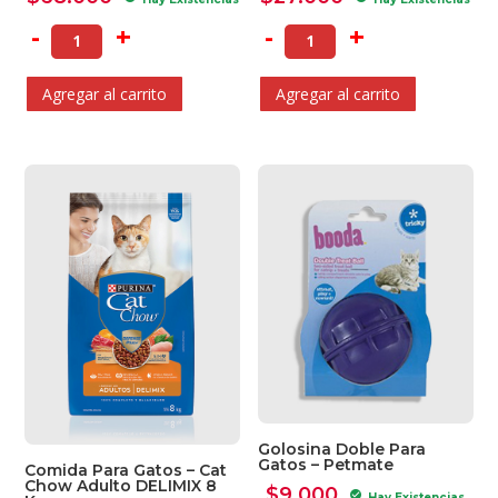
-
+
-
+
Agregar al carrito
Agregar al carrito
Golosina Doble Para
Gatos – Petmate
Comida Para Gatos – Cat
Chow Adulto DELIMIX 8
$
9.000
check_circle
Hay Existencias