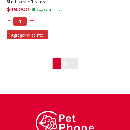
Sterilized – 3 Kilos
$
39.000
check_circle
Hay Existencias
-
+
Agregar al carrito
2
→
1