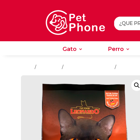
Gato
Perro
Gato
Perro
Inicio
/
Alimentos
/
Alimentos Para Gatos
/
Gatos Adu