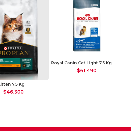
Royal Canin Cat Light 7.5 Kgs
Roy
año
$
61.490
itten 7.5 Kg
$
46.300