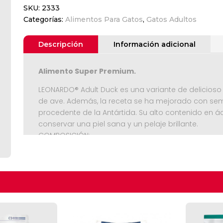
SKU:
2333
Adultos
Categorías:
Alimentos Para Gatos
,
Gatos Adultos
-
Leonardo-
De
Descripción
Información adicional
Pato
1,8
Alimento Super Premium.
Kg.
cantidad
LEONARDO® Adult Duck es una variante de delicioso
de ave. Además, la receta se ha mejorado con semil
procedente de la Antártida. Su alto contenido en á
conservar una piel sana y un pelaje brillante.
Seguir C
COMPOSICIÓN:
carne de ave fresca (30 %); proteínas de pato, seca
deshidratadas con bajo contenido en cenizas (10 %
ave hidrolizada; centeno malteado; huevo secado;
zooplancton marino molido (krill, 2,5 %); levadura
por expulsor (1,5 %); semillas de chía (1,3 %); vain
guar; cloruro de sodio; cloruro de potasio; inulina 