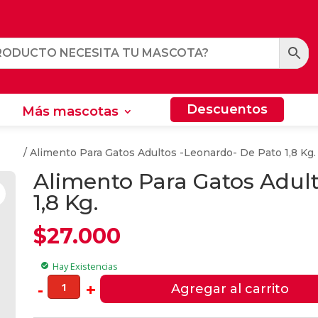
Descuentos
Más mascotas
Descuentos
Más mascotas
ltos
/ Alimento Para Gatos Adultos -Leonardo- De Pato 1,8 Kg.
Alimento Para Gatos Adul
1,8 Kg.
$
27.000
Hay Existencias
check_circle
Alimento
-
+
Agregar al carrito
Para
Gatos