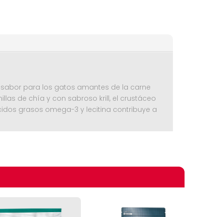
 sabor para los gatos amantes de la carne
las de chía y con sabroso krill, el crustáceo
cidos grasos omega-3 y lecitina contribuye a
omprando
das (18 %); arroz; proteínas de ave
); fécula de patata; grasa de ave; hígado de
 harina de pescado de agua salada (2,5 %);
 de cerveza secada; semilla de uva prensada
as de algarroba, secas; harina de germen de
de achicoria