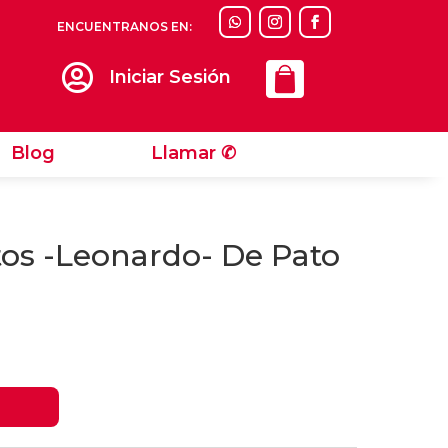
ENCUENTRANOS EN:
Llamar ✆

Iniciar Sesión
Blog
Llamar ✆
tos -Leonardo- De Pato