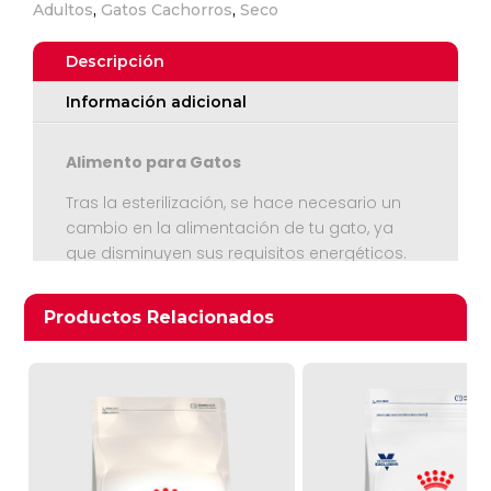
Adultos
,
Gatos Cachorros
,
Seco
Descripción
Información adicional
Alimento para Gatos
Tras la esterilización, se hace necesario un
cambio en la alimentación de tu gato, ya
Ver Carrito
que disminuyen sus requisitos energéticos.
Sterilised 37 de ROYAL CANIN® aporta un
Seguir Comprando
contenido moderado de grasa, el cual, junto
Productos relacionados
Productos Relacionados
con un racionamiento adecuado, ayudará a
tu gato a mantener un peso ideal tras la
esterilización. Sterilised 37 de ROYAL CANIN®
también aporta un contenido mineral
equilibrado para mantener un sistema
urinario sano; así como un contenido
elevado de proteínas, para el