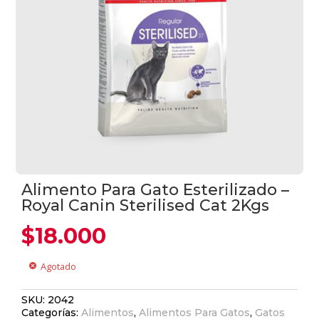
Alimento Para Gato Esterilizado –
Royal Canin Sterilised Cat 2Kgs
$
18.000
Agotado
cancel
SKU:
2042
Categorías:
Alimentos
,
Alimentos Para Gatos
,
Gatos