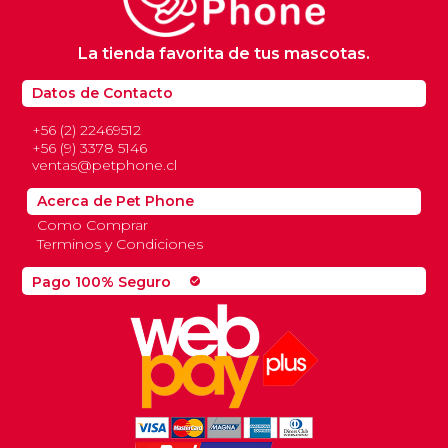
La tienda favorita de tus mascotas.
Datos de Contacto
+56 (2) 22469512
+56 (9) 3378 5146
ventas@petphone.cl
Acerca de Pet Phone
Como Comprar
Terminos y Condiciones
Pago 100% Seguro
check_circle