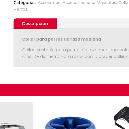
Categorías:
Accesorios
,
Accesorios para Mascotas
,
Colla
Mediano
Perros
cantidad
Descripción
Collar para perros de raza mediana
Collar ajustable para perros de raza mediana, color
cms. De diámetro. Para razas como border collie, c
Seguir C