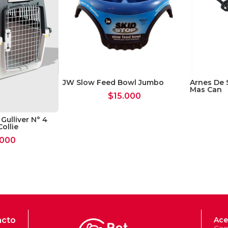
JW Slow Feed Bowl Jumbo
Arnes De 
Mas Can
$
15.000
Gulliver N° 4
ollie
.000
acto
Ace
Com