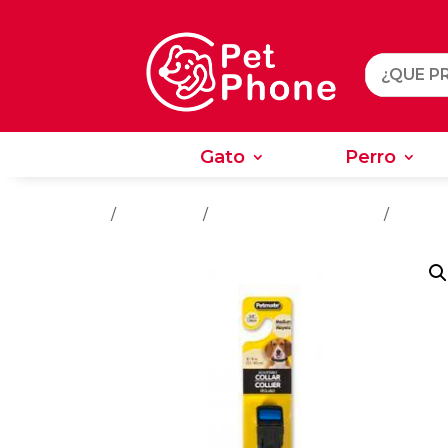
Gato
Perro
Gato
Perro
Inicio
/
Accesorios
/
Accesorios Para Perros
/
Collare