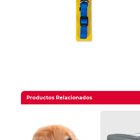
Productos relacionados
Productos Relacionados