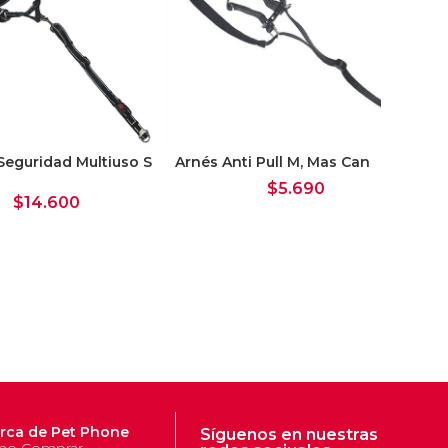
Seguridad Multiuso S
Arnés Anti Pull M, Mas Can
Ma
S
$
5.690
$
14.600
rca de Pet Phone
Síguenos en nuestras
o Comprar