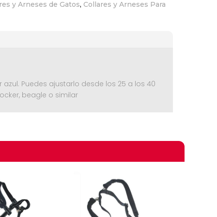
res y Arneses de Gatos
,
Collares y Arneses Para
 azul. Puedes ajustarlo desde los 25 a los 40
ocker, beagle o similar
omprando