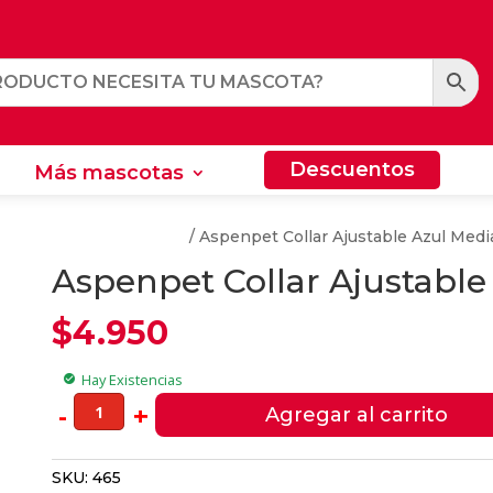
Descuentos
Más mascotas
Descuentos
Más mascotas
s y Arneses Para Perros
/ Aspenpet Collar Ajustable Azul Med
Aspenpet Collar Ajustable
$
4.950
Hay Existencias
check_circle
Aspenpet
-
+
Agregar al carrito
Collar
Ajustable
SKU:
465
Azul