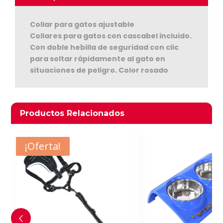
Collar para gatos ajustable
Collares para gatos con cascabel incluido.
Con doble hebilla de seguridad con clic
para soltar rápidamente al gato en
situaciones de peligro. Color rosado
Ver Carrito
Seguir Comprando
Productos relacionados
Productos Relacionados
- $2.850
¡Oferta!