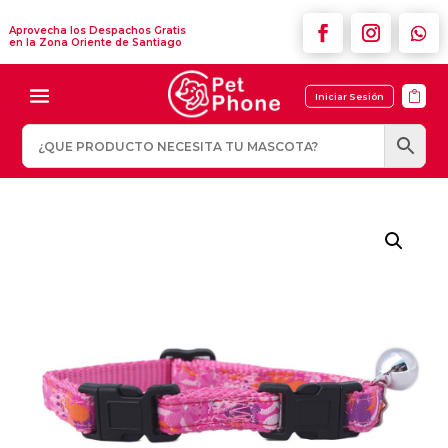
Aprovecha los Despachos Gratis
en la Zona Oriente de Santiago

Iniciar Sesión