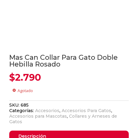
Mas Can Collar Para Gato Doble
Hebilla Rosado
$
2.790
Agotado
cancel
SKU:
685
Categorías:
Accesorios
,
Accesorios Para Gatos
,
Accesorios para Mascotas
,
Collares y Arneses de
Gatos
Descripción