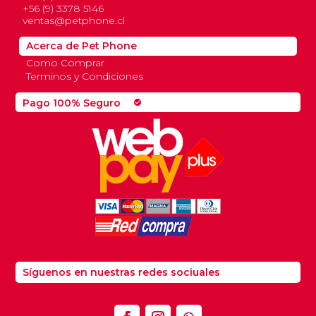
+56 (9) 3378 5146
ventas@petphone.cl
Acerca de Pet Phone
Como Comprar
Terminos y Condiciones
Pago 100% Seguro
check_circle
Síguenos en nuestras redes sociuales