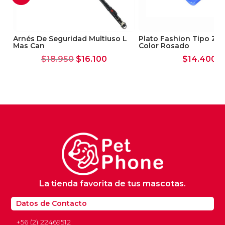
S
Arnés De Seguridad Multiuso L
Plato Fashion Tipo Z D
Mas Can
Color Rosado
El
El
$
18.950
$
16.100
$
14.400
precio
precio
original
actual
era:
es:
$18.950.
$16.100.
La tienda favorita de tus mascotas.
Datos de Contacto
+56 (2) 22469512