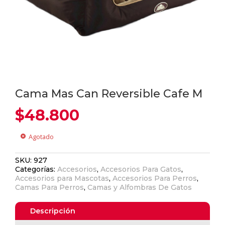
Cama Mas Can Reversible Cafe M
$
48.800
Agotado
cancel
SKU:
927
Categorías:
Accesorios
,
Accesorios Para Gatos
,
Accesorios para Mascotas
,
Accesorios Para Perros
,
Camas Para Perros
,
Camas y Alfombras De Gatos
Descripción