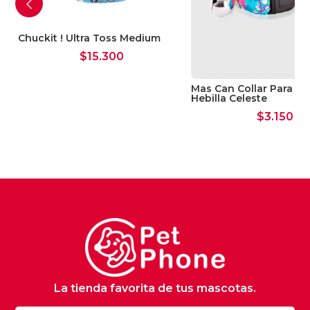
Chuckit ! Ultra Toss Medium
$
15.300
Mas Can Collar Para G
Hebilla Celeste
$
3.150
La tienda favorita de tus mascotas.