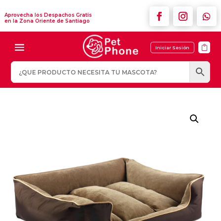
Aprovecha los Despachos Gratis
en la Zona Oriente de Santiago

Iniciar Sesión