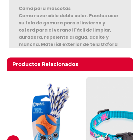
Cama para mascotas
Cama reversible doble color. Puedes usar
su tela de gamuza para el invierno y
oxford para el verano! Fácil de limpiar,
duradera, repelente al agua, aceite y
mancha. Material exterior de tela Oxford
protegida con Dupont Teflon y gamuza
Ver Carrito
suave. Material interior relleno 100% con
Productos relacionados
Productos Relacionados
microfibra, contenido en tela no tejida
Seguir Comprando
(TNT), separado en 3 partes iguales lo que
evita que el material se desplace hacia un
lado de la cama. Funda fácilmente
removible y lavable.
Talla M, medidas 65x 50 x 20 Cms