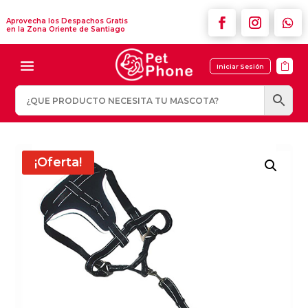
Aprovecha los Despachos Gratis
en la Zona Oriente de Santiago

Iniciar Sesión
¡Oferta!