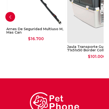
Arnes De Seguridad Multiuso M,
Mas Can
$
16.700
Jaula Transporte Gulliv
71x51x50 Border Collie
$
101.000