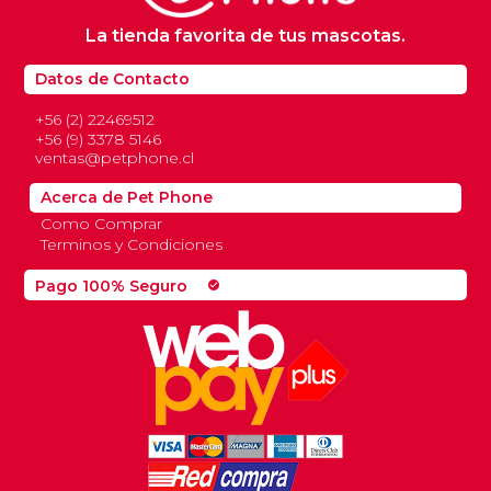
La tienda favorita de tus mascotas.
Datos de Contacto
+56 (2) 22469512
+56 (9) 3378 5146
ventas@petphone.cl
Acerca de Pet Phone
Como Comprar
Terminos y Condiciones
Pago 100% Seguro
check_circle