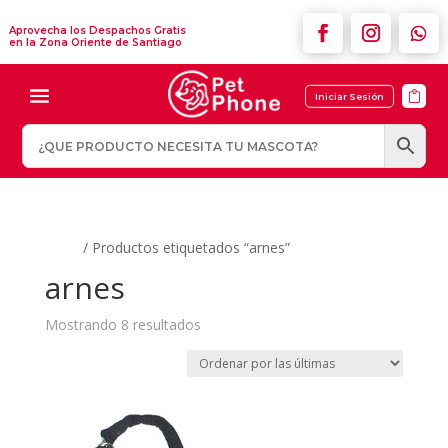
Aprovecha los Despachos Gratis
en la Zona Oriente de Santiago

Iniciar Sesión
Inicio
/ Productos etiquetados “arnes”
arnes
Ordenado
Mostrando 8 resultados
por
los
últimos