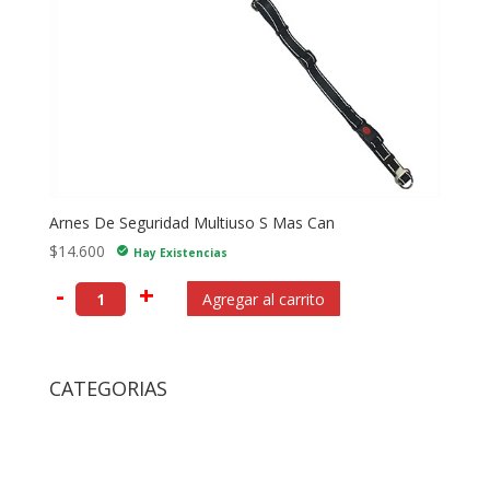
Arnes De Seguridad Multiuso S Mas Can
$
14.600
check_circle
Hay Existencias
-
+
Agregar al carrito
CATEGORIAS
Accesorios
Accesorios Para Gatos
Bolsos y Cajas de Transportes Gatos