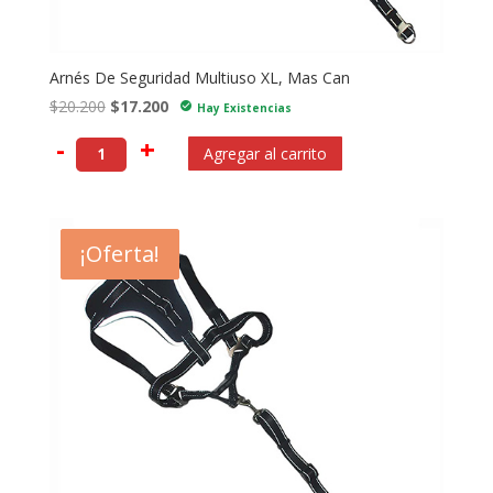
Arnés De Seguridad Multiuso XL, Mas Can
El
El
$
20.200
$
17.200
check_circle
Hay Existencias
precio
precio
-
+
Agregar al carrito
original
actual
era:
es:
$20.200.
$17.200.
- $2.850
¡Oferta!