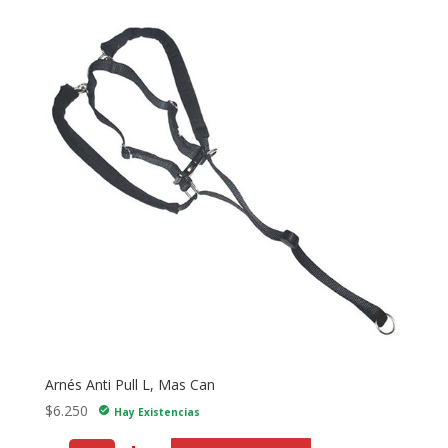
Arnés Anti Pull L, Mas Can
$
6.250
check_circle
Hay Existencias