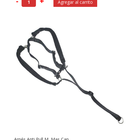
-
+
Agregar al carrito
Arnés Anti Pull M, Mas Can