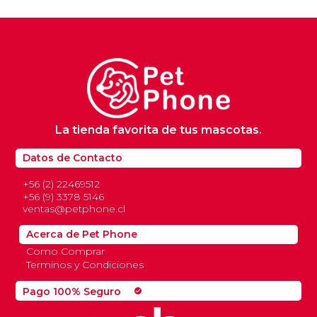
era:
es:
$4.900.
$3.900.
La tienda favorita de tus mascotas.
Datos de Contacto
+56 (2) 22469512
+56 (9) 3378 5146
ventas@petphone.cl
Acerca de Pet Phone
Como Comprar
Terminos y Condiciones
Pago 100% Seguro
check_circle