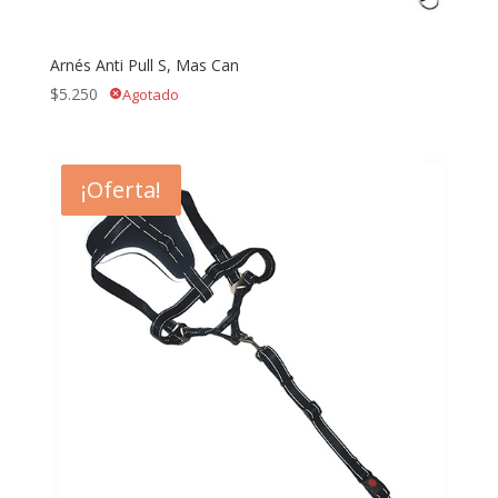
Arnés Anti Pull S, Mas Can
$
5.250
Agotado
cancel
- $3.000
¡Oferta!