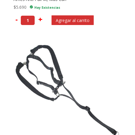
$
5.690
check_circle
Hay Existencias
-
+
Agregar al carrito