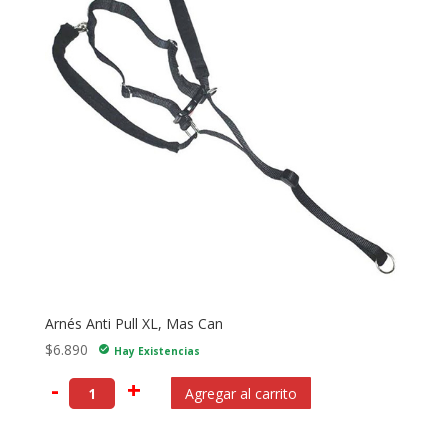
Arnés Anti Pull XL, Mas Can
$
6.890
check_circle
Hay Existencias
-
+
Agregar al carrito