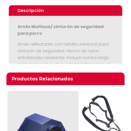
Can
cantidad
Descripción
Arnés Multiuso/ cinturón de seguridad
para perro
Arnés reflectante con hebilla universal para
cinturón de seguridad. Hecho de nylon
entrelazado resistente. Incluye correa larga
Ver Carrito
para paseo, la cual puede transformarse en
collar. El largo de la correa para todas las
Seguir Comprando
tallas es de 60 cm
Productos relacionados
Productos Relacionados