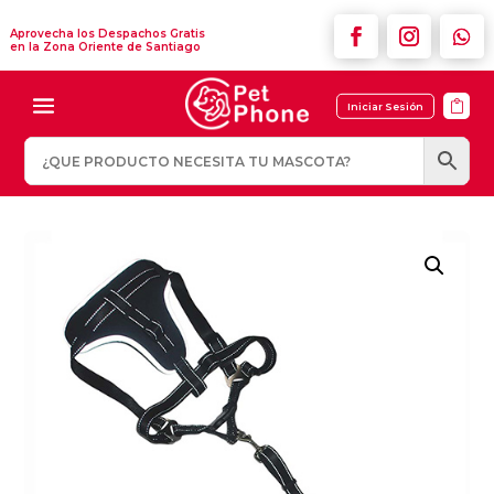
Aprovecha los Despachos Gratis
en la Zona Oriente de Santiago

Iniciar Sesión