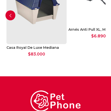
L
Arnés Anti Pull XL, Mas
$
6.890
io
Casa Royal De Luxe Mediana
al
$
83.000
100.