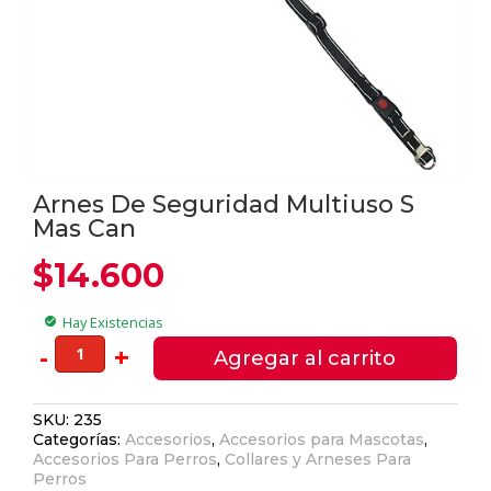
Arnes De Seguridad Multiuso S
Mas Can
$
14.600
Hay Existencias
check_circle
Arnes
-
+
Agregar al carrito
De
Seguridad
SKU:
235
Multiuso
Categorías:
Accesorios
,
Accesorios para Mascotas
,
S
Accesorios Para Perros
,
Collares y Arneses Para
Mas
Perros