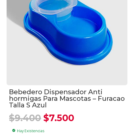
Bebedero Dispensador Anti
hormigas Para Mascotas – Furacao
Talla S Azul
El
El
$
9.400
$
7.500
precio
precio
original
actual
Hay Existencias
check_circle