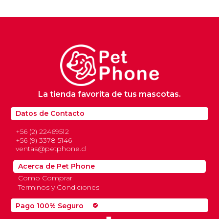
La tienda favorita de tus mascotas.
Datos de Contacto
+56 (2) 22469512
+56 (9) 3378 5146
ventas@petphone.cl
Acerca de Pet Phone
Como Comprar
Terminos y Condiciones
Pago 100% Seguro
check_circle