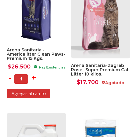
Arena Sanitaria -
Americalitter Clean Paws-
Premium 15 Kgs.
Arena Sanitaria-Zagreb
$
26.500
check_circle
Hay Existencias
Rose- Super Premium Cat
Ver Carrito
Litter 10 kilos.
-
+
$
17.700
Agotado
cancel
Seguir Comprando
Agregar al carrito