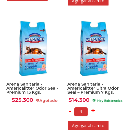
Agregar al carrito
Arena Sanitaria -
Arena Sanitaria -
Americalitter Odor Seal-
Americalitter Ultra Odor
Premium 15 Kgs.
Seal – Premium 7 Kgs.
$
25.300
$
14.300
Agotado
cancel
check_circle
Hay Existencias
-
+
Agregar al carrito