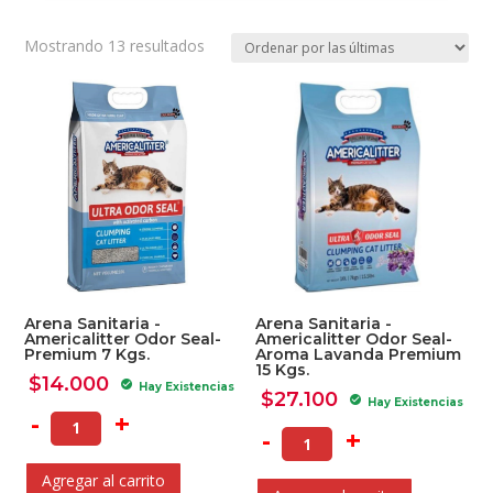
Ordenado
Mostrando 13 resultados
por
los
últimos
Arena Sanitaria -
Arena Sanitaria -
Americalitter Odor Seal-
Americalitter Odor Seal-
Premium 7 Kgs.
Aroma Lavanda Premium
15 Kgs.
$
14.000
check_circle
Hay Existencias
$
27.100
check_circle
Hay Existencias
-
+
-
+
Agregar al carrito