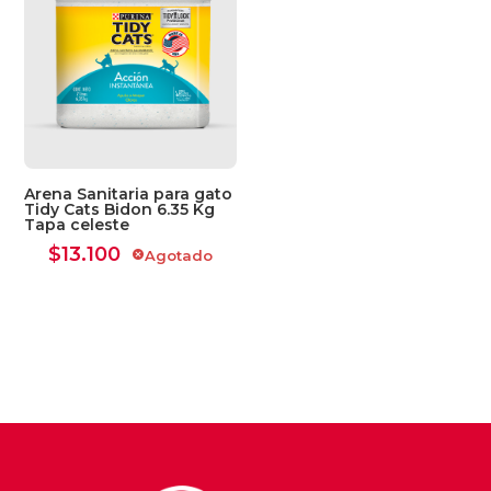
Arena Sanitaria para gato
Tidy Cats Bidon 6.35 Kg
Tapa celeste
$
13.100
Agotado
cancel