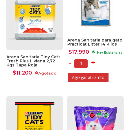
Arena Sanitaria para gato
Practicat Litter 14 Kilos
$
17.990
check_circle
Hay Existencias
Arena Sanitaria Tidy Cats
-
+
Fresh Plus Liviana 2,72
Kgs Tapa Roja
$
11.200
Agotado
cancel
Agregar al carrito