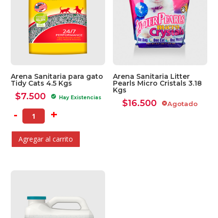
Arena Sanitaria para gato
Arena Sanitaria Litter
Tidy Cats 4.5 Kgs
Pearls Micro Cristals 3.18
Kgs
$
7.500
check_circle
Hay Existencias
$
16.500
Agotado
cancel
-
+
Agregar al carrito