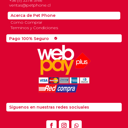
+56 (9) 3378 5146
ventas@petphone.cl
Acerca de Pet Phone
Como Comprar
Terminos y Condiciones
Pago 100% Seguro
check_circle
Síguenos en nuestras redes sociuales