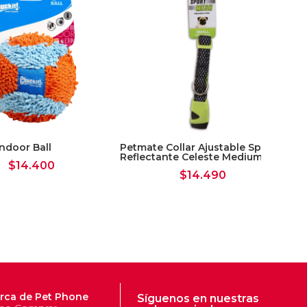
Indoor Ball
Petmate Collar Ajustable Sport
Ko
Reflectante Celeste Medium
$
14.400
$
14.490
rca de Pet Phone
Síguenos en nuestras