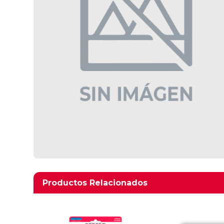
Productos relacionados
Productos Relacionados