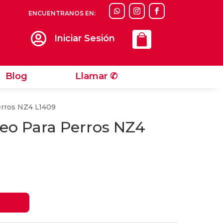
ENCUENTRANOS EN:
Llamar ✆

Iniciar Sesión
Blog
Llamar ✆
erros NZ4 L1409
seo Para Perros NZ4