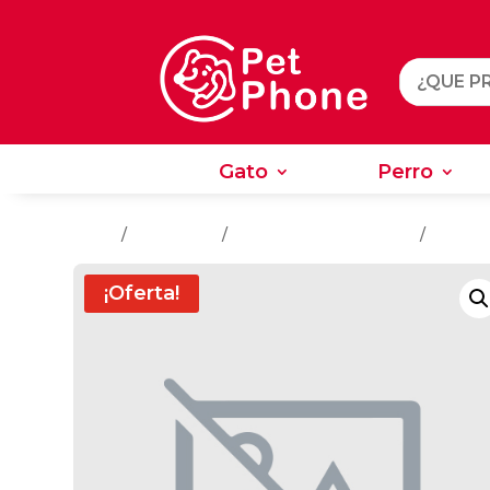
Gato
Perro
Gato
Perro
Inicio
/
Accesorios
/
Accesorios Para Perros
/
Collare
¡Oferta!