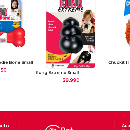
odie Bone Small
Chuckit ! 
250
Kong Extreme Small
$
9.990
acto
Ace