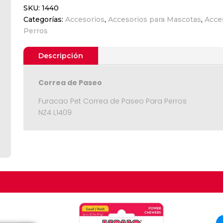
SKU:
1440
de
Categorías:
Accesorios
,
Accesorios para Mascotas
,
Acce
Paseo
Perros
Para
Perros
NZ4
Descripción
L1409
cantidad
Correa de Paseo
Furacao Pet Correa de Paseo Para Perros
NZ4 L1409
Seguir C