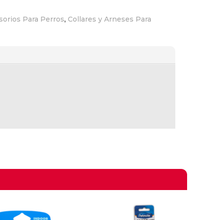
sorios Para Perros
,
Collares y Arneses Para
omprando