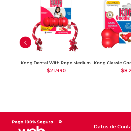
e Sport
Kong Dental With Rope Medium
Kong Classic Go
dium
$
21.990
$
8.
Pago 100% Seguro
check_circle
Datos de Cont