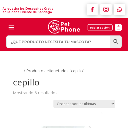
Aprovecha los Despachos Gratis
en la Zona Oriente de Santiago

Iniciar Sesión
Inicio
/ Productos etiquetados “cepillo”
cepillo
Ordenado
Mostrando 6 resultados
por
los
últimos