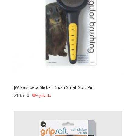
JW Rasqueta Slicker Brush Small Soft Pin
$
14.300
Agotado
cancel