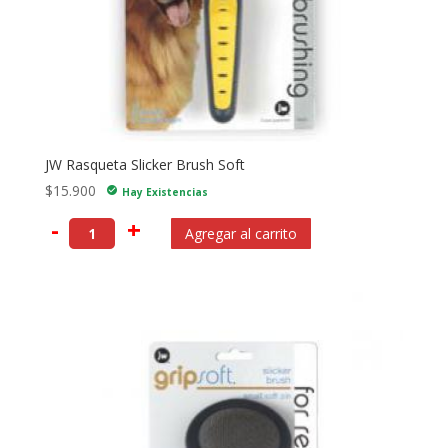
JW Rasqueta Slicker Brush Soft
$
15.900
check_circle
Hay Existencias
-
+
Agregar al carrito