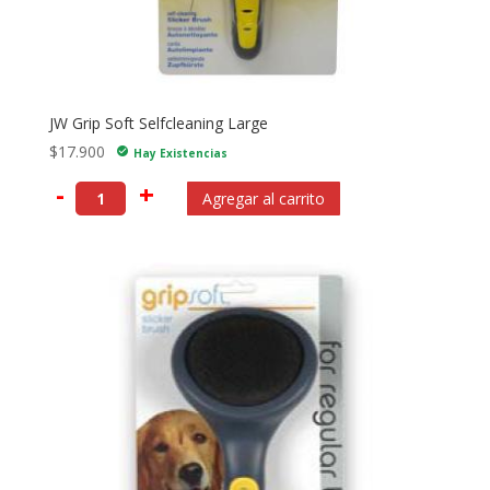
JW Grip Soft Selfcleaning Large
$
17.900
check_circle
Hay Existencias
-
+
Agregar al carrito