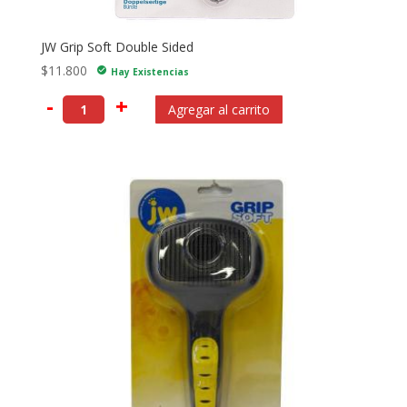
JW Grip Soft Double Sided
$
11.800
check_circle
Hay Existencias
-
+
Agregar al carrito