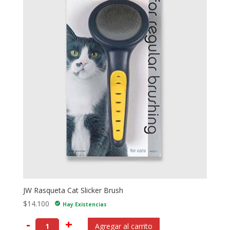
JW Rasqueta Cat Slicker Brush
$
14.100
check_circle
Hay Existencias
-
+
Agregar al carrito