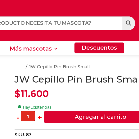
Descuentos
Más mascotas
Descuentos
Más mascotas
Para Perros
/ JW Cepillo Pin Brush Small
JW Cepillo Pin Brush Smal
$
11.600
Hay Existencias
check_circle
JW
-
+
Agregar al carrito
Cepillo
Pin
SKU:
83
Brush