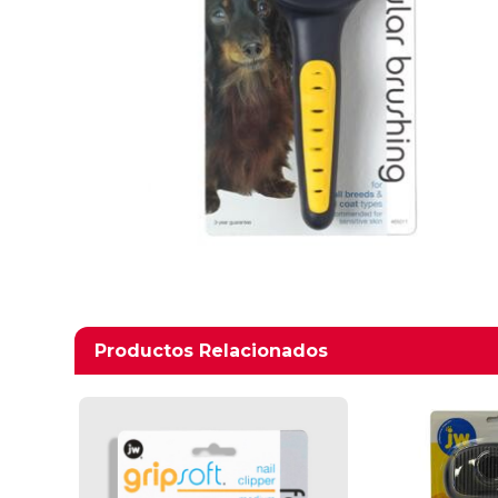
Productos relacionados
Productos Relacionados