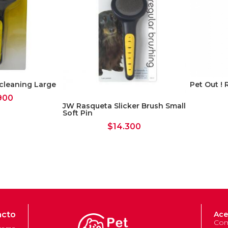
fcleaning Large
Pet Out !
900
JW Rasqueta Slicker Brush Small
Soft Pin
$
14.300
acto
Ace
Com