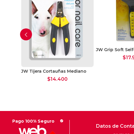
JW Grip Soft Sel
 L
$
17.
JW Tijera Cortauñas Mediano
$
14.400
Pago 100% Seguro
check_circle
Datos de Cont