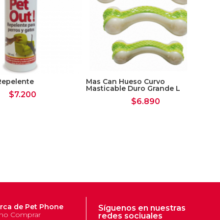
 Repelente
Mas Can Hueso Curvo
Masticable Duro Grande L
$
7.200
$
6.890
JW
rca de Pet Phone
Síguenos en nuestras
o Comprar
redes sociuales