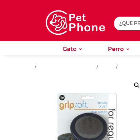
Gato
Perro
Gato
Perro
Inicio
/
Salud - Cuidado e Higiene
/
Perros
/
Cepillos 