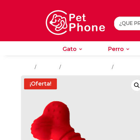
Gato
Perro
Gato
Perro
Inicio
/
Juguetes
/
Juguetes Para Perros
/
Entrenamie
¡Oferta!