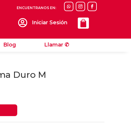
ENCUENTRANOS EN:
Llamar ✆

Iniciar Sesión
Blog
Llamar ✆
oma Duro M