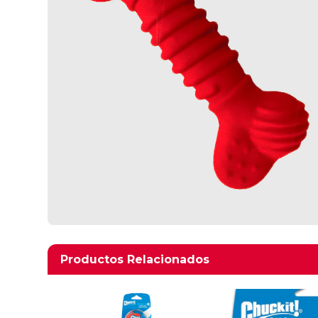
Productos relacionados
Productos Relacionados