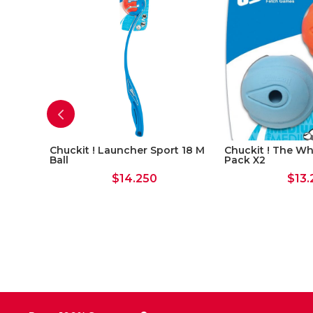
Chuckit ! Launcher Sport 18 M
Chuckit ! The Wh
Ball
Pack X2
$
14.250
$
13.
l