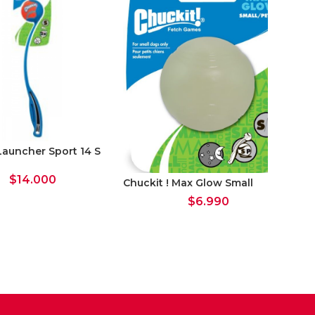
 Launcher Sport 14 S
Chu
Bal
$
14.000
Chuckit ! Max Glow Small
$
6.990