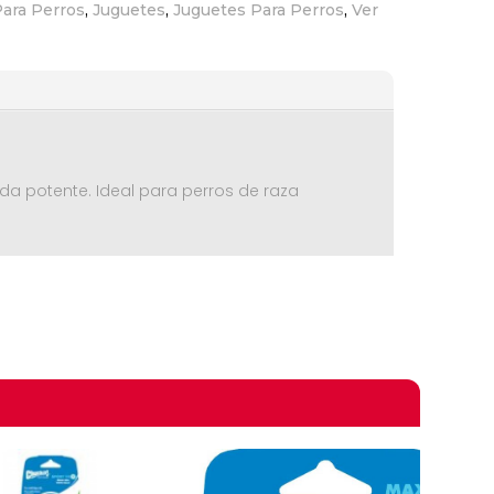
ara Perros
,
Juguetes
,
Juguetes Para Perros
,
Ver
a potente. Ideal para perros de raza
omprando