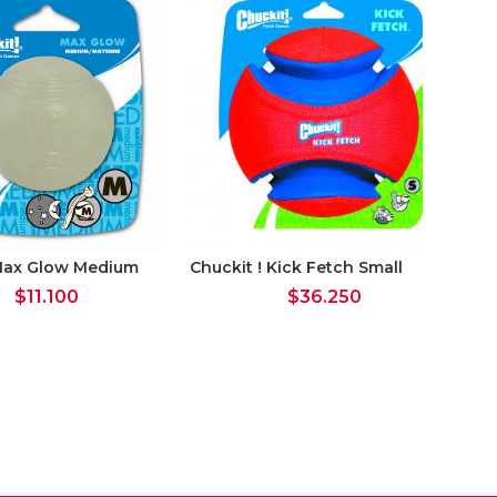
 Max Glow Medium
Chuckit ! Kick Fetch Small
$
11.100
$
36.250
JW 