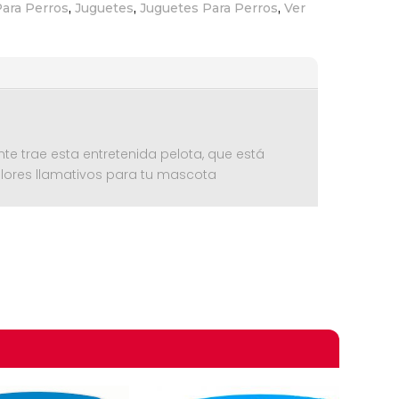
ara Perros
,
Juguetes
,
Juguetes Para Perros
,
Ver
e trae esta entretenida pelota, que está
olores llamativos para tu mascota
omprando