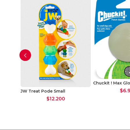
ll
Chuckit ! Max Gl
$
6.
JW Treat Pode Small
$
12.200