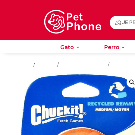
Gato
Perro
Gato
Perro
Inicio
/
Juguetes
/
Juguetes Para Perros
/
Entrenamie