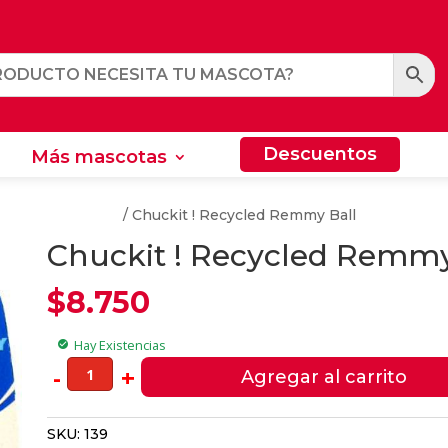
Descuentos
Más mascotas
Descuentos
Más mascotas
nto Para Perros
/ Chuckit ! Recycled Remmy Ball
Chuckit ! Recycled Remmy
$
8.750
Hay Existencias
check_circle
Chuckit
-
+
Agregar al carrito
!
Recycled
SKU:
139
Remmy