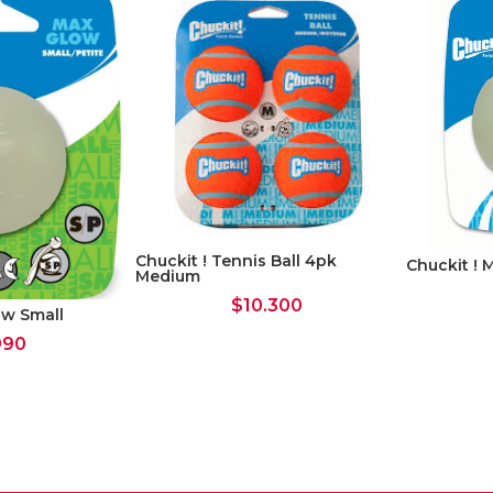
Chuckit ! Tennis Ball 4pk
Chuckit !
Medium
$
10.300
ow Small
990