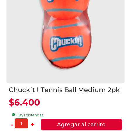
Chuckit ! Tennis Ball Medium 2pk
$
6.400
Hay Existencias
check_circle
Chuckit
-
+
Agregar al carrito
!