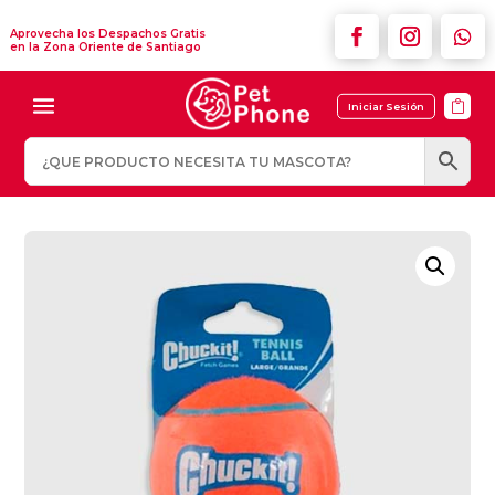
Aprovecha los Despachos Gratis
en la Zona Oriente de Santiago

Iniciar Sesión