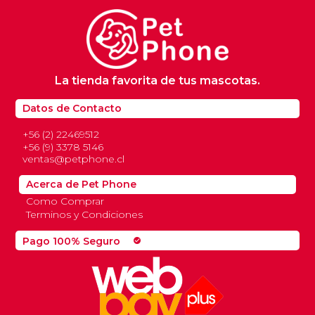
La tienda favorita de tus mascotas.
Datos de Contacto
+56 (2) 22469512
+56 (9) 3378 5146
ventas@petphone.cl
Acerca de Pet Phone
Como Comprar
Terminos y Condiciones
Pago 100% Seguro
check_circle