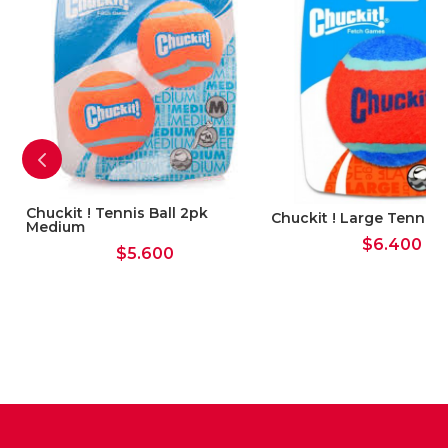
Chuckit ! Tennis Ball 2pk
Chuckit ! Large Tennis B
Medium
$
6.400
$
5.600