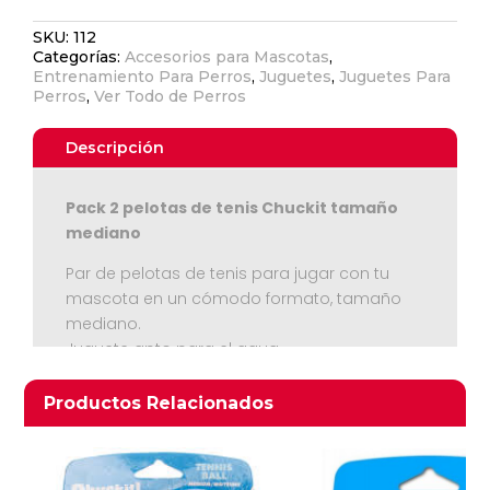
Tennis
SKU:
112
Ball
Categorías:
Accesorios para Mascotas
,
Medium
Entrenamiento Para Perros
,
Juguetes
,
Juguetes Para
2pk
Perros
,
Ver Todo de Perros
cantidad
Descripción
Pack 2 pelotas de tenis Chuckit tamaño
mediano
Ver Carrito
Par de pelotas de tenis para jugar con tu
mascota en un cómodo formato, tamaño
Seguir Comprando
mediano.
Juguete apto para el agua
Productos relacionados
Productos Relacionados