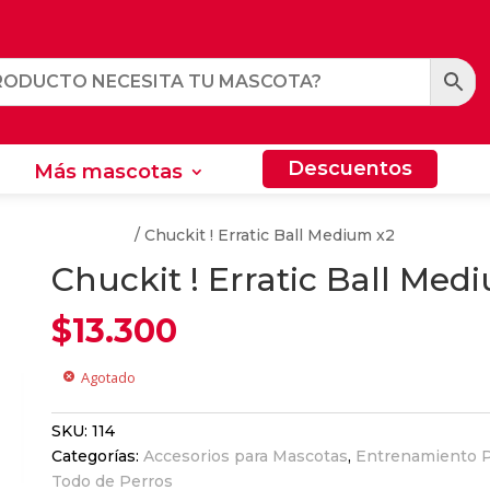
Descuentos
Más mascotas
Descuentos
Más mascotas
nto Para Perros
/ Chuckit ! Erratic Ball Medium x2
Chuckit ! Erratic Ball Med
$
13.300
Agotado
cancel
SKU:
114
Categorías:
Accesorios para Mascotas
,
Entrenamiento P
Todo de Perros