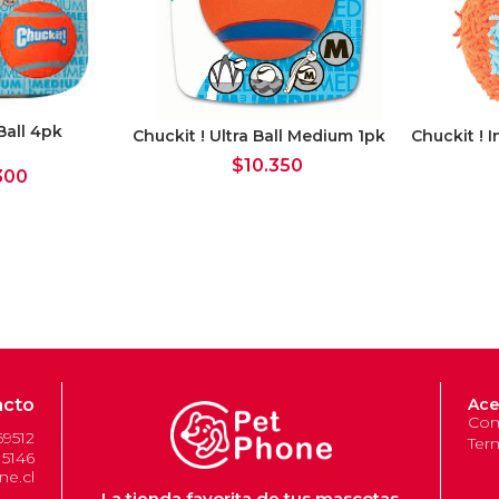
Ball 4pk
Chuckit ! Ultra Ball Medium 1pk
Chuckit ! 
$
10.350
300
acto
Ace
Com
69512
Ter
 5146
e.cl
La tienda favorita de tus mascotas.