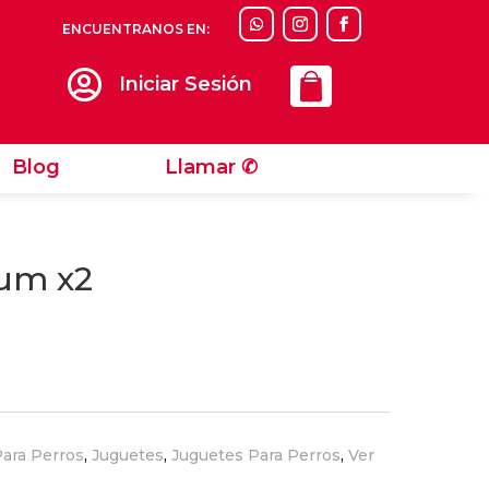
ENCUENTRANOS EN:
Llamar ✆

Iniciar Sesión
Blog
Llamar ✆
ium x2
ara Perros
,
Juguetes
,
Juguetes Para Perros
,
Ver