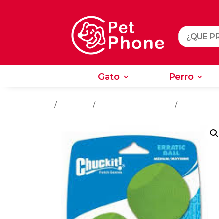
Gato
Perro
Gato
Perro
Inicio
/
Juguetes
/
Juguetes Para Perros
/
Entrenamie