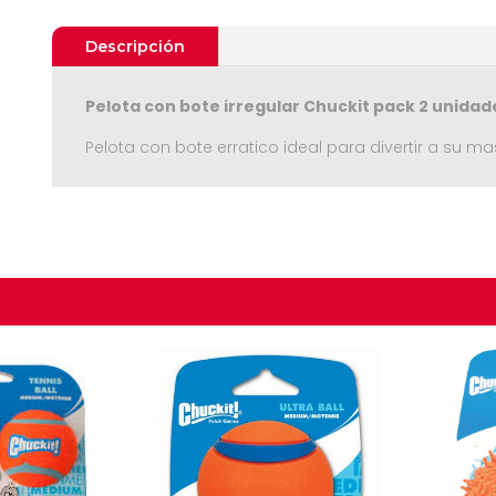
Descripción
Pelota con bote irregular Chuckit pack 2 unidad
Pelota con bote erratico ideal para divertir a su
Seguir C