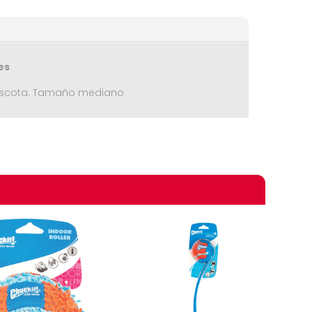
es
 mascota. Tamaño mediano
omprando