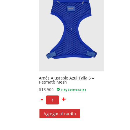
Arnés Ajustable Azul Talla S –
Petmate Mesh
$
13.900
check_circle
Hay Existencias
-
+
Agregar al carrito