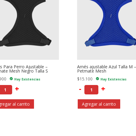
s Para Perro Ajustable –
Arnés ajustable Azul Talla M 
ate Mesh Negro Talla S
Petmate Mesh
900
$
15.100
check_circle
check_circle
Hay Existencias
Hay Existencias
+
-
+
regar al carrito
Agregar al carrito