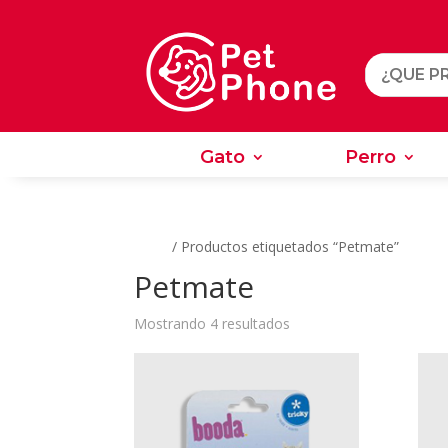
Gato
Perro
Gato
Perro
Inicio
/ Productos etiquetados “Petmate”
Petmate
Ordenado
Mostrando 4 resultados
por
los
últimos