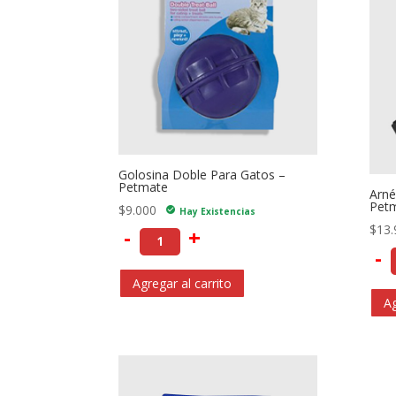
Golosina Doble Para Gatos –
Petmate
Arné
Petm
$
9.000
check_circle
Hay Existencias
$
13.
-
+
-
Agregar al carrito
Ag