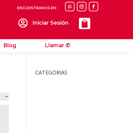
ENCUENTRANOS EN:
Llamar ✆

Iniciar Sesión
Blog
Llamar ✆
CATEGORIAS
Accesorios
Accesorios Para Gatos
Bolsos y Cajas de
Transportes Gatos
Camas y Alfombras De
Gatos
Collares y Arneses de