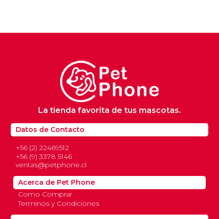
precio
precio
$12.900.
$10.300.
original
actual
era:
es:
$4.900.
$3.900.
La tienda favorita de tus mascotas.
Datos de Contacto
+56 (2) 22469512
+56 (9) 3378 5146
ventas@petphone.cl
Acerca de Pet Phone
Como Comprar
Terminos y Condiciones