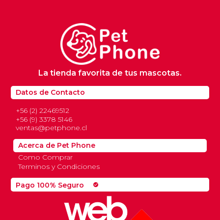
$4.900.
$3.900.
La tienda favorita de tus mascotas.
Datos de Contacto
+56 (2) 22469512
+56 (9) 3378 5146
ventas@petphone.cl
Acerca de Pet Phone
Como Comprar
Terminos y Condiciones
Pago 100% Seguro
check_circle