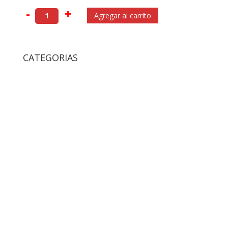
-
+
Agregar al carrito
CATEGORIAS
Accesorios
Accesorios Para Gatos
Bolsos y Cajas de Transportes Gatos
Camas y Alfombras De Gatos
Collares y Arneses de Gatos
Comedores y Bebedores de Gatos
Rascadores
Ropa de Gatos
Accesorios Para Perros
Bolsos y Cajas de Transportes Para Perros
Camas Para Perros