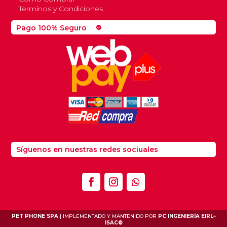
Terminos y Condiciones
Pago 100% Seguro
check_circle
Síguenos en nuestras redes sociuales
PET PHONE SPA
| IMPLEMENTADO Y MANTENIDO POR
PC INGENIERÍA EIRL
–
ISAC®