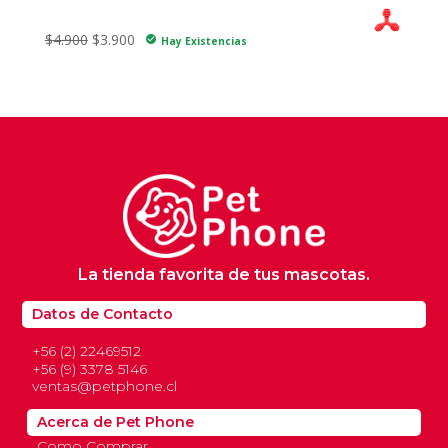
precio
precio
$11.700.
$9.400.
Furacao Pet Triangulo Macizo N°1 P
original
actual
El
El
$
4.900
$
3.900
check_circle
Hay Existencias
era:
es:
precio
precio
$12.900.
$10.300.
original
actual
era:
es:
$4.900.
$3.900.
La tienda favorita de tus mascotas.
Datos de Contacto
+56 (2) 22469512
+56 (9) 3378 5146
ventas@petphone.cl
Acerca de Pet Phone
Como Comprar