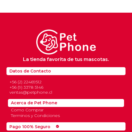
original
actual
era:
es:
$4.900.
$3.900.
La tienda favorita de tus mascotas.
Datos de Contacto
+56 (2) 22469512
+56 (9) 3378 5146
ventas@petphone.cl
Acerca de Pet Phone
Como Comprar
Terminos y Condiciones
Pago 100% Seguro
check_circle