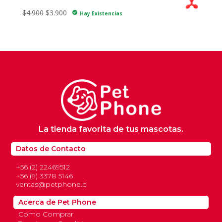
Furacao Pet Triangulo Macizo N°1 P
original
actual
El
El
$
4.900
$
3.900
check_circle
Hay Existencias
era:
es:
precio
precio
$12.900.
$10.300.
original
actual
era:
es:
$4.900.
$3.900.
La tienda favorita de tus mascotas.
Datos de Contacto
+56 (2) 22469512
+56 (9) 3378 5146
ventas@petphone.cl
Acerca de Pet Phone
Como Comprar