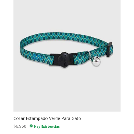
Collar Estampado Verde Para Gato
$
6.950
check_circle
Hay Existencias