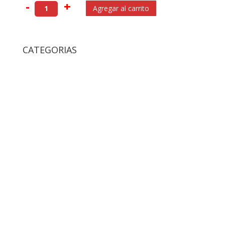
-
+
Agregar al carrito
CATEGORIAS
Accesorios
Accesorios Para Gatos
Bolsos y Cajas de Transportes Gatos
Camas y Alfombras De Gatos
Collares y Arneses de Gatos
Comedores y Bebedores de Gatos
Rascadores
Ropa de Gatos
Accesorios Para Perros
Bolsos y Cajas de Transportes Para Perros
Camas Para Perros
Collares y Arneses Para Perros