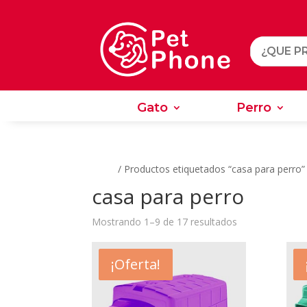
Gato
Perro
Gato
Perro
Inicio
/ Productos etiquetados “casa para perro”
casa para perro
Ordenado
Mostrando 1–9 de 17 resultados
por
los
- $7.300
¡Oferta!
últimos