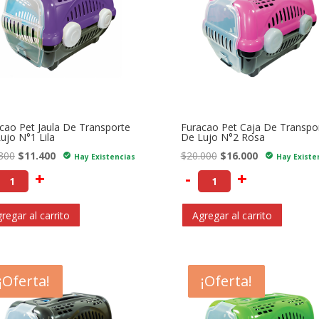
cao Pet Jaula De Transporte
Furacao Pet Caja De Transpo
ujo N°1 Lila
De Lujo N°2 Rosa
El
El
El
El
300
$
11.400
$
20.000
$
16.000
check_circle
check_circle
Hay Existencias
Hay Existe
precio
precio
precio
precio
+
-
+
original
actual
original
actual
era:
es:
era:
es:
regar al carrito
Agregar al carrito
$14.300.
$11.400.
$20.000.
$16.000.
- $2.800
¡Oferta!
- $2.900
¡Oferta!