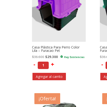
Casa Plástica Para Perro Color
Casa
Lila – Furacao Pet
Fura
El
El
$
36.600
$
29.300
$
36.
check_circle
Hay Existencias
precio
precio
-
+
-
original
actual
era:
es:
Agregar al carrito
Ag
$36.600.
$29.300.
- $2.600
¡Oferta!