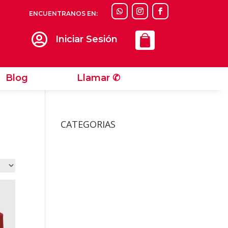
ENCUENTRANOS EN:
Llamar ✆

Iniciar Sesión
Blog
Llamar ✆
CATEGORIAS
Accesorios
Accesorios Para Gatos
Bolsos y Cajas de
Transportes Gatos
Camas y Alfombras De
Gatos
Collares y Arneses de