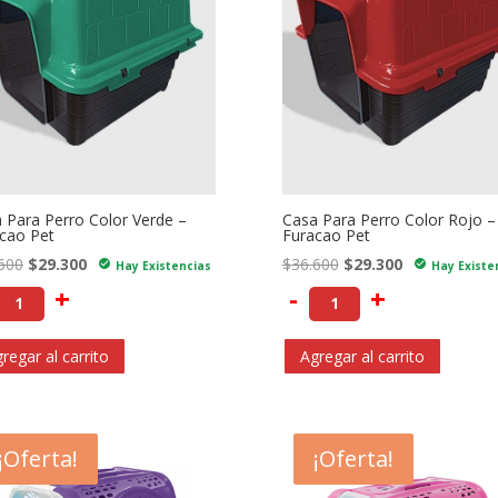
 Para Perro Color Verde –
Casa Para Perro Color Rojo –
cao Pet
Furacao Pet
El
El
El
El
600
$
29.300
$
36.600
$
29.300
check_circle
check_circle
Hay Existencias
Hay Existe
precio
precio
precio
precio
+
-
+
original
actual
original
actual
era:
es:
era:
es:
regar al carrito
Agregar al carrito
$36.600.
$29.300.
$36.600.
$29.300.
- $2.900
¡Oferta!
- $4.000
¡Oferta!