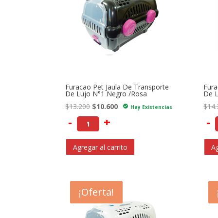
Furacao Pet Jaula De Transporte
Fura
De Lujo N°1 Negro /Rosa
De L
El
El
$
13.200
$
10.600
$
14.
check_circle
Hay Existencias
precio
precio
-
+
-
original
actual
era:
es:
Agregar al carrito
Ag
$13.200.
$10.600.
- $2.900
¡Oferta!