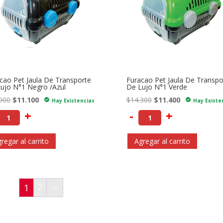
cao Pet Jaula De Transporte
Furacao Pet Jaula De Transpo
ujo N°1 Negro /Azul
De Lujo N°1 Verde
El
El
El
El
900
$
11.100
$
14.300
$
11.400
check_circle
check_circle
Hay Existencias
Hay Existe
precio
precio
precio
precio
+
-
+
original
actual
original
actual
era:
es:
era:
es:
regar al carrito
Agregar al carrito
$13.900.
$11.100.
$14.300.
$11.400.
2
→
1