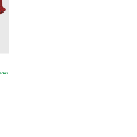
Gatos
Comedores y Bebedores
de Gatos
Rascadores
Ropa de Gatos
Accesorios Para Perros
Bolsos y Cajas de
Transportes Para Perros
Camas Para Perros
ncias
Collares y Arneses Para
Perros
Comedores y Bebedores
Para Perros
Ropa Para Perros
Otras Mascotas
Accesorios para Mascotas
Accesorios-gatos-rascadores