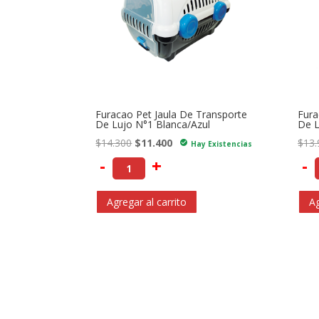
Furacao Pet Jaula De Transporte
Fura
De Lujo N°1 Blanca/Azul
De L
El
El
$
14.300
$
11.400
$
13.
check_circle
Hay Existencias
precio
precio
-
+
-
original
actual
era:
es:
Agregar al carrito
Ag
$14.300.
$11.400.