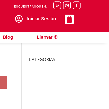
ENCUENTRANOS EN:
Llamar ✆

Iniciar Sesión
Blog
Llamar ✆
CATEGORIAS
Accesorios
Accesorios Para Gatos
Bolsos y Cajas de
Transportes Gatos
Camas y Alfombras De
Gatos
Collares y Arneses de