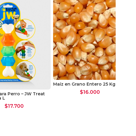
Roy
Maíz en Grano Entero 25 Kgs
$
16.000
ara Perro – JW Treat
a L
$
17.700