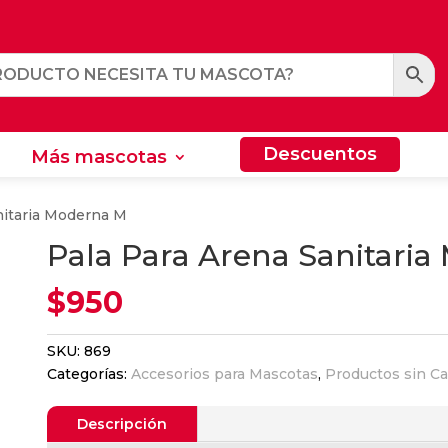
Descuentos
Más mascotas
Descuentos
Más mascotas
nitaria Moderna M
Pala Para Arena Sanitari
$
950
SKU:
869
Categorías:
Accesorios para Mascotas
,
Productos sin Ca
Descripción