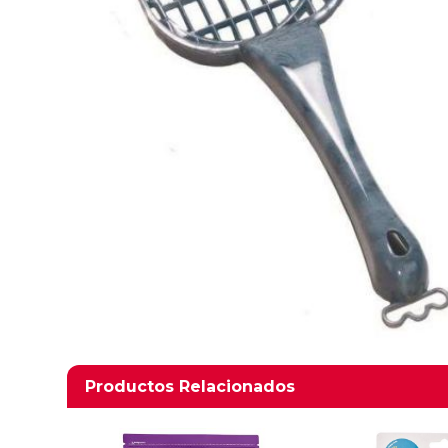
Productos relacionados
Productos Relacionados