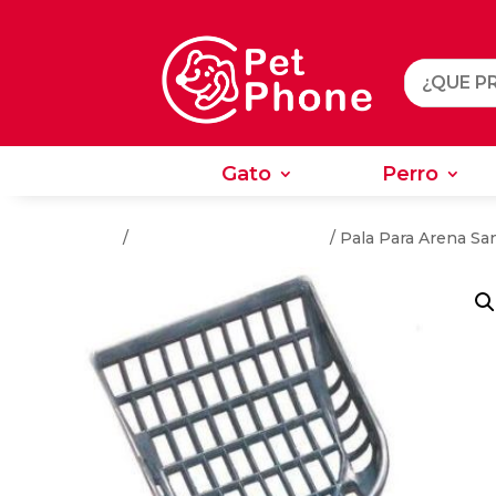
Gato
Perro
Gato
Perro
Inicio
/
Productos sin Categoría
/ Pala Para Arena Sa