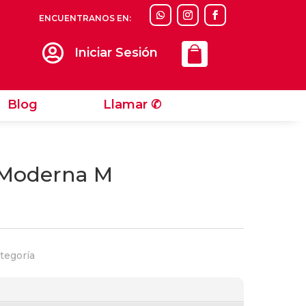
ENCUENTRANOS EN:
Llamar ✆

Iniciar Sesión
Blog
Llamar ✆
a Moderna M
tegoría