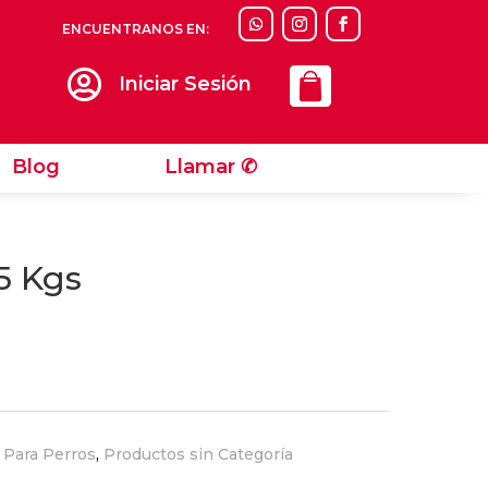
ENCUENTRANOS EN:
Llamar ✆

Iniciar Sesión
Blog
Llamar ✆
5 Kgs
 Para Perros
,
Productos sin Categoría