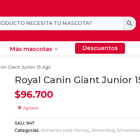
Descuentos
Más mascotas
Descuentos
Más mascotas
nin Giant Junior 15 Kgs
Royal Canin Giant Junior 1
$
96.700
Agotado
cancel
SKU:
947
Categorías:
Alimento para Perros
,
Alimentos
,
Alimentos