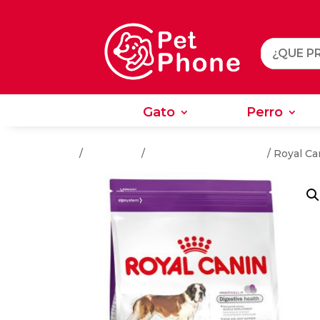
Gato
Perro
Gato
Perro
Inicio
/
Alimentos
/
Alimentos Para Perros
/ Royal Ca