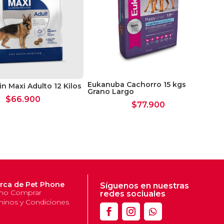
Eukanuba Cachorro 15 kgs
n Maxi Adulto 12 Kilos
Ali
Grano Largo
Pe
$
66.900
$
77.900
rca de Pet Phone
Síguenos en nuestras
o Comprar
redes sociuales
minos y Condiciones