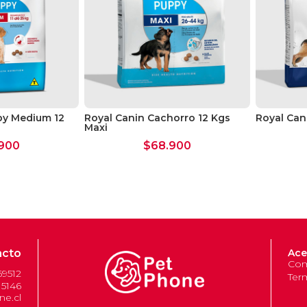
py Medium 12
Royal Canin Cachorro 12 Kgs
Royal Cani
Maxi
900
$
68.900
acto
Ace
Com
69512
Ter
 5146
e.cl