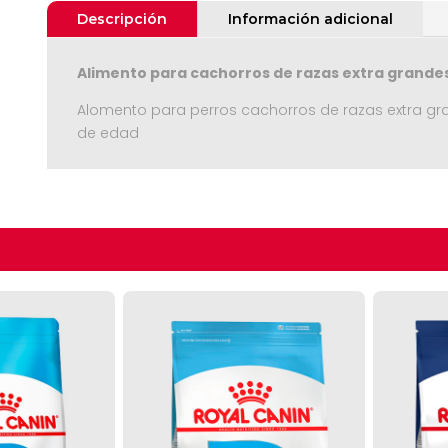
Descripción
Información adicional
Alimento para cachorros de razas extra grande
Alomento para perros cachorros de razas extra gran
de edad
Seguir C