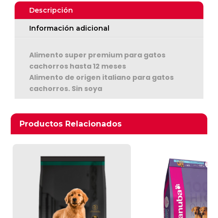
Descripción
Información adicional
Alimento super premium para gatos
cachorros hasta 12 meses
Alimento de origen italiano para gatos
cachorros. Sin soya
Ver Carrito
Productos relacionados
Productos Relacionados
Seguir Comprando