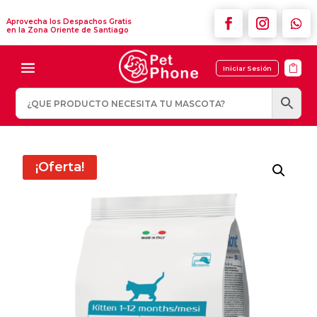
Aprovecha los Despachos Gratis
en la Zona Oriente de Santiago

Iniciar Sesión
¡Oferta!