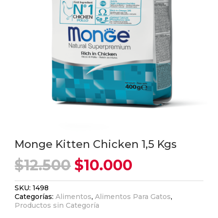
Monge Kitten Chicken 1,5 Kgs
El
El
$
12.500
$
10.000
precio
precio
original
actual
SKU:
1498
era:
es:
Categorías:
Alimentos
,
Alimentos Para Gatos
,
$12.500.
$10.000.
Productos sin Categoría