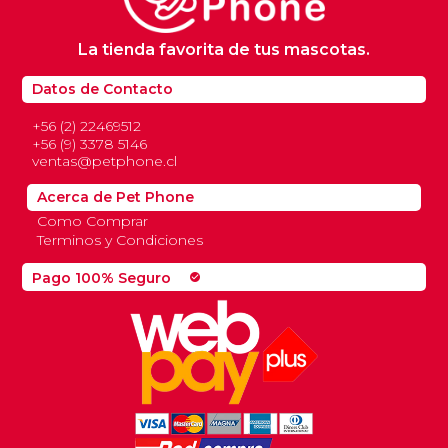
La tienda favorita de tus mascotas.
Datos de Contacto
+56 (2) 22469512
+56 (9) 3378 5146
ventas@petphone.cl
Acerca de Pet Phone
Como Comprar
Terminos y Condiciones
Pago 100% Seguro
check_circle