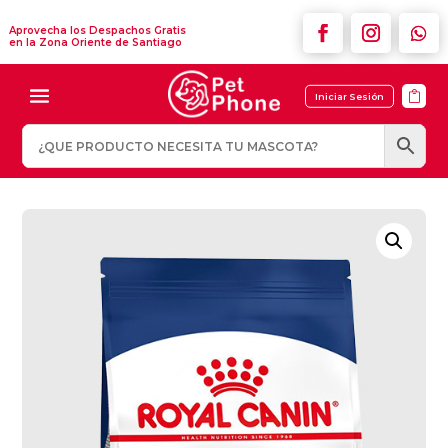
Aprovecha los Despachos Gratis
en la Zona Oriente de Santiago

Iniciar Sesión