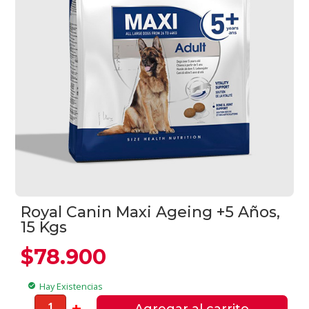
Royal Canin Maxi Ageing +5 Años,
15 Kgs
$
78.900
Hay Existencias
check_circle
Royal
-
+
Agregar al carrito