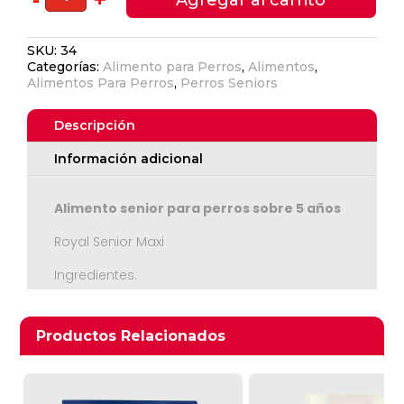
Canin
Maxi
SKU:
34
Ageing
Categorías:
Alimento para Perros
,
Alimentos
,
+5
Alimentos Para Perros
,
Perros Seniors
Años,
15
Descripción
Kgs
cantidad
Información adicional
Alimento senior para perros sobre 5 años
Ver Carrito
Royal Senior Maxi
Seguir Comprando
Ingredientes:
Arroz, Maiz, harina de subproductos de pollo,
harina de gluten de maíz, grasas animales,
Productos relacionados
Productos Relacionados
hidrolizado de hígado, polpa de remolacha,
sales minerales, aceite de pescado,
vitaminas, aceite vegetal (con aceite de
borraja), Levadura de cerveza, huevo en