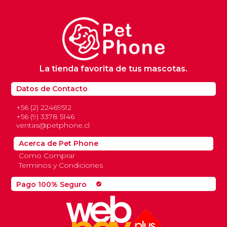
La tienda favorita de tus mascotas.
Datos de Contacto
+56 (2) 22469512
+56 (9) 3378 5146
ventas@petphone.cl
Acerca de Pet Phone
Como Comprar
Terminos y Condiciones
Pago 100% Seguro
check_circle