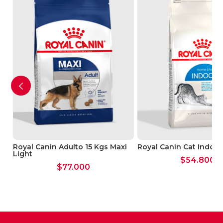
polvo, zeolita, fructo-oligosacáridos (FOS),
sales minerales, extracto de té verde y de
uvas (rico en polifenoles), oligo-elementos,
oligo-elementos quelados, L-lisina, colina,
cloruro de glucosamina, sulfato de
condroitina, Taurina.
ine
Royal Canin Adulto 15 Kgs Maxi
Royal Canin Cat Indoor 
Light
$
54.800
$
77.000