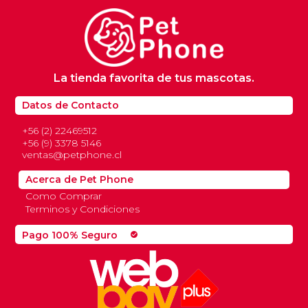
La tienda favorita de tus mascotas.
Datos de Contacto
+56 (2) 22469512
+56 (9) 3378 5146
ventas@petphone.cl
Acerca de Pet Phone
Como Comprar
Terminos y Condiciones
Pago 100% Seguro
check_circle