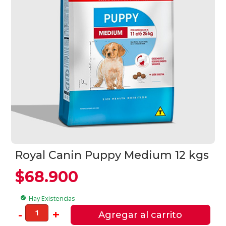
Royal Canin Puppy Medium 12 kgs
$
68.900
Hay Existencias
check_circle
Royal
-
+
Agregar al carrito
Canin