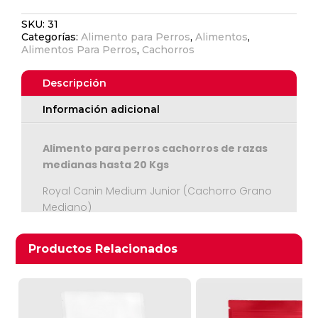
Puppy
SKU:
31
Medium
Categorías:
Alimento para Perros
,
Alimentos
,
12
Alimentos Para Perros
,
Cachorros
kgs
cantidad
Descripción
Información adicional
Alimento para perros cachorros de razas
medianas hasta 20 Kgs
Ver Carrito
Royal Canin Medium Junior (Cachorro Grano
Seguir Comprando
Mediano)
Análisis Garantizado
Productos relacionados
Productos Relacionados
Proteínas (%) 32
Grasas (%) 20
Almidón (%) 25,8
Minerales
Calcio (%) 1,15