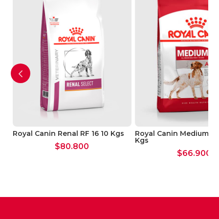
Fósforo (%) 0,91
Vitaminas
Vitamina E (mg/kg) 500
Vitamina C (mg/kg) 200
Energía metabolizable
Medida (Kcal/kg) 4182
Ingredientes:
Carne de ave deshidratada, grasas
animales, maíz, aislado de proteínas
vegetales L.I.P*, trigo, pulpa de remolacha,
arroz, harina de trigo, gluten de maíz,
os
Royal Canin Renal RF 16 10 Kgs
Royal Canin Medium Ad
hidrolizado de proteínas animales, harina de
Kgs
$
80.800
maíz, aceite de pescado, levaduras, aceite
$
66.900
de soja, fructo-oligosacáridos, minerales,
hidrolizado de levaduras (fuente de
manano-oligosacáridos), huevo
deshidratado, extracto de Rosa de la India
(fuente de luteí).