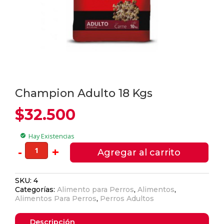
Champion Adulto 18 Kgs
$
32.500
Hay Existencias
check_circle
Champion
-
+
Agregar al carrito
Adulto
18
SKU:
4
Kgs
Categorías:
Alimento para Perros
,
Alimentos
,
cantidad
Alimentos Para Perros
,
Perros Adultos
Descripción