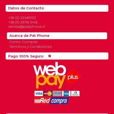
Datos de Contacto
+56 (2) 22469512
+56 (9) 3378 5146
ventas@petphone.cl
Acerca de Pet Phone
Como Comprar
Terminos y Condiciones
Pago 100% Seguro
check_circle