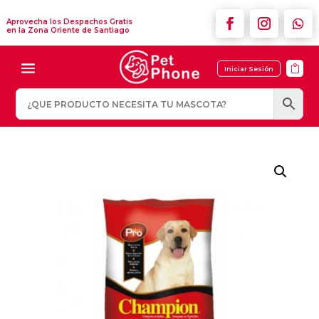
Aprovecha los Despachos Gratis
en la Zona Oriente de Santiago

Iniciar Sesión