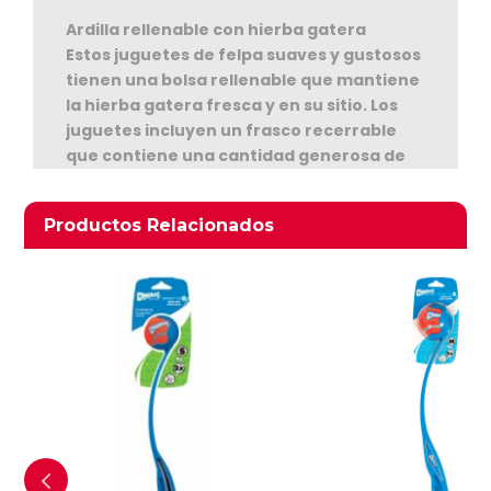
Ardilla rellenable con hierba gatera
Estos juguetes de felpa suaves y gustosos
tienen una bolsa rellenable que mantiene
la hierba gatera fresca y en su sitio. Los
juguetes incluyen un frasco recerrable
que contiene una cantidad generosa de
Ver Carrito
hierba gatera norteamericana de alta
calidad . Cuando el aroma de la hierba
Seguir Comprando
Productos relacionados
Productos Relacionados
gatera empiece a perderse, basta con
que añada hierba gatera fresca para otra
ronda de diversión. La hierba gatera se
puede guardar en el congelador para
conservar su frescura. El juguete se
puede meter en la lavadora si se saca la
hierba gatera