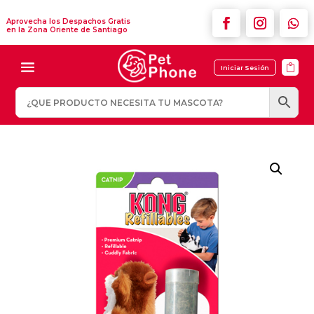
Aprovecha los Despachos Gratis
en la Zona Oriente de Santiago

Iniciar Sesión