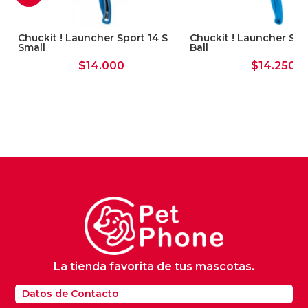
Chuckit ! Launcher Sport 14 S
Chuckit ! Launcher Spo
Small
Ball
$
14.000
$
14.250
k
La tienda favorita de tus mascotas.
Datos de Contacto