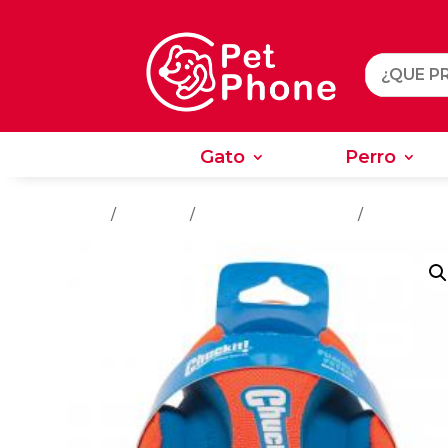
Gato
Perro
Gato
Perro
Inicio
/
Juguetes
/
Juguetes Para Perros
/
Entrenamie