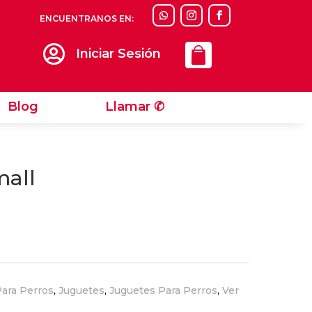
ENCUENTRANOS EN:
Llamar ✆

Iniciar Sesión
Blog
Llamar ✆
mall
ara Perros
,
Juguetes
,
Juguetes Para Perros
,
Ver