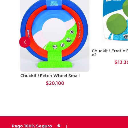
Chuckit ! Erratic
x2
$
13.3
Chuckit ! Fetch Wheel Small
my Ball
$
20.100
Pago 100% Seguro
check_circle