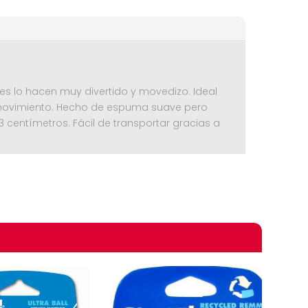
res lo hacen muy divertido y movedizo. Ideal
 movimiento. Hecho de espuma suave pero
3 centímetros. Fácil de transportar gracias a
omprando