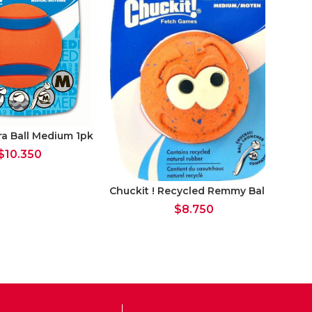
tra Ball Medium 1pk
$
10.350
Chuck
Chuckit ! Recycled Remmy Ball
$
8.750