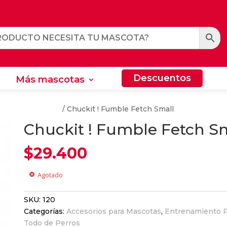
Descuentos
Más mascotas
Descuentos
Más mascotas
nto Para Perros
/ Chuckit ! Fumble Fetch Small
Chuckit ! Fumble Fetch S
$
29.400
Agotado
cancel
SKU:
120
Categorías:
Accesorios para Mascotas
,
Entrenamiento P
Todo de Perros