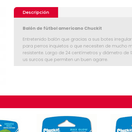
Descripción
Balón de fútbol americano Chuckit
Entretenido balón que gracias a sus botes irregula
para perros inquietos o que necesiten de mucho
resistente. Largo de 24 centímetros y diámetro de 1
us surcos que permiten un buen agarre.
Seguir C