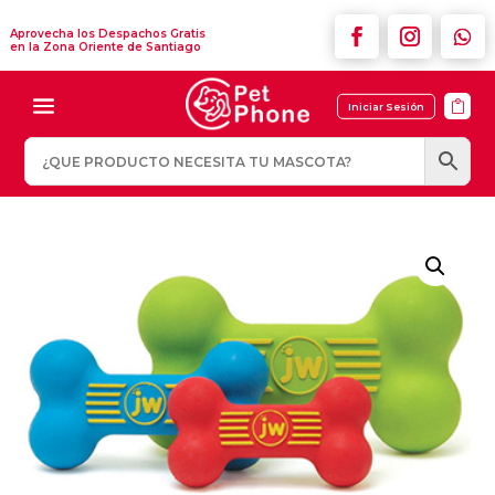
Aprovecha los Despachos Gratis
en la Zona Oriente de Santiago

Iniciar Sesión