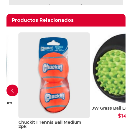
lo hace mas interesante. Ideal para perros
grandes (tamaño aprox 20 cms)
Productos relacionados
Productos Relacionados
Ver Carrito
Seguir Comprando
um
JW Grass Ball Large
$
14.000
Chuckit ! Tennis Ball Medium
2pk