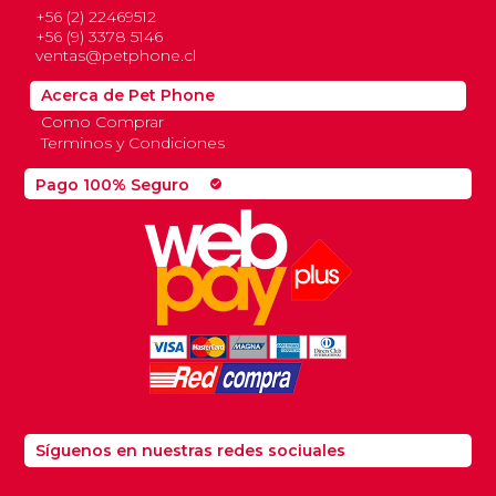
+56 (2) 22469512
+56 (9) 3378 5146
ventas@petphone.cl
Acerca de Pet Phone
Como Comprar
Terminos y Condiciones
Pago 100% Seguro
check_circle
Síguenos en nuestras redes sociuales