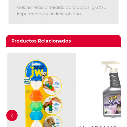
Colchonetas a medida para casas Iglu XXL.
Impermeable y antimicrobiana
Productos relacionados
Productos Relacionados
Ver Carrito
Seguir Comprando