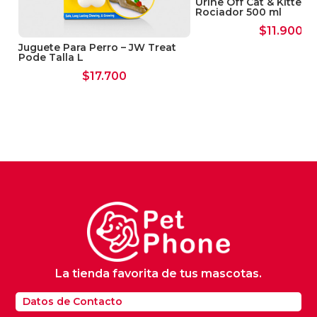
Urine Off Cat & Kitten
Rociador 500 ml
$
11.900
Juguete Para Perro – JW Treat
Pode Talla L
$
17.700
La tienda favorita de tus mascotas.
Datos de Contacto