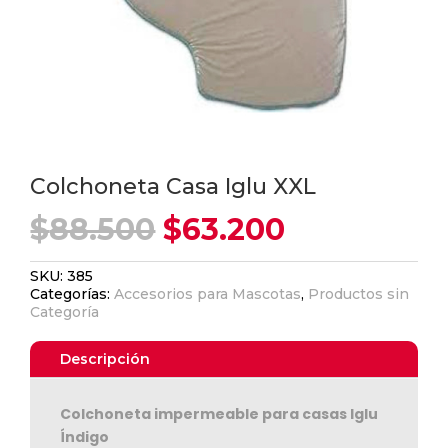
Colchoneta Casa Iglu XXL
El
El
$
88.500
$
63.200
precio
precio
original
actual
SKU:
385
era:
es:
Categorías:
Accesorios para Mascotas
,
Productos sin
$88.500.
$63.200.
Categoría
Descripción
Colchoneta impermeable para casas Iglu
Índigo