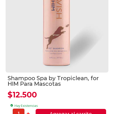
Shampoo Spa by Tropiclean, for
HIM Para Mascotas
$
12.500
Hay Existencias
check_circle
Shampoo
-
+
Agregar al carrito