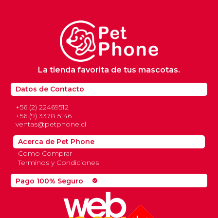
La tienda favorita de tus mascotas.
Datos de Contacto
+56 (2) 22469512
+56 (9) 3378 5146
ventas@petphone.cl
Acerca de Pet Phone
Como Comprar
Terminos y Condiciones
Pago 100% Seguro
check_circle