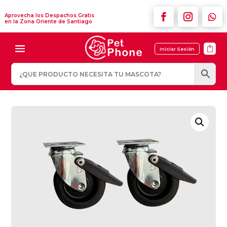
Aprovecha los Despachos Gratis
en la Zona Oriente de Santiago

Iniciar Sesión