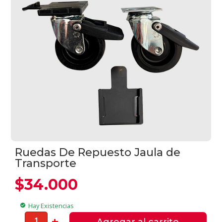
Ruedas De Repuesto Jaula de
Transporte
$
34.000
Hay Existencias
check_circle
Ruedas
-
+
Agregar al carrito