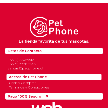
La tienda favorita de tus mascotas.
Datos de Contacto
+56 (2) 22469512
+56 (9) 3378 5146
ventas@petphone.cl
Acerca de Pet Phone
Como Comprar
Terminos y Condiciones
Pago 100% Seguro
check_circle