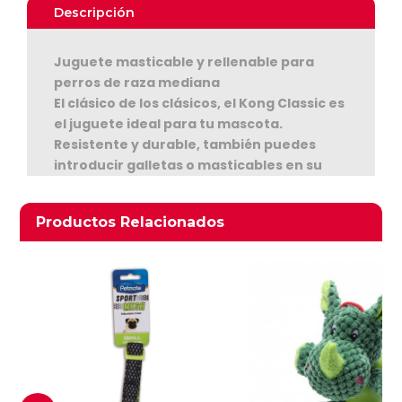
Descripción
Juguete masticable y rellenable para
perros de raza mediana
El clásico de los clásicos, el Kong Classic es
el juguete ideal para tu mascota.
Ver Carrito
Resistente y durable, también puedes
introducir galletas o masticables en su
Seguir Comprando
interior. Ideal para perros de raza grande
(entre 27 a 41 kgs)
Productos relacionados
Productos Relacionados