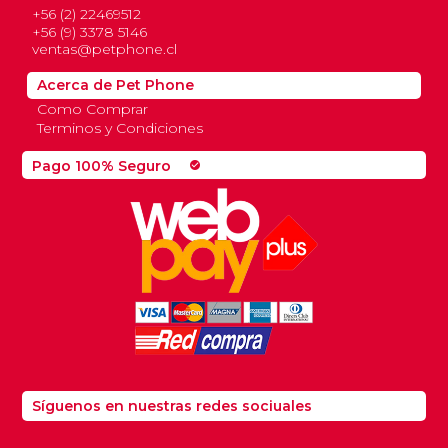
+56 (2) 22469512
+56 (9) 3378 5146
ventas@petphone.cl
Acerca de Pet Phone
Como Comprar
Terminos y Condiciones
Pago 100% Seguro
check_circle
Síguenos en nuestras redes sociuales