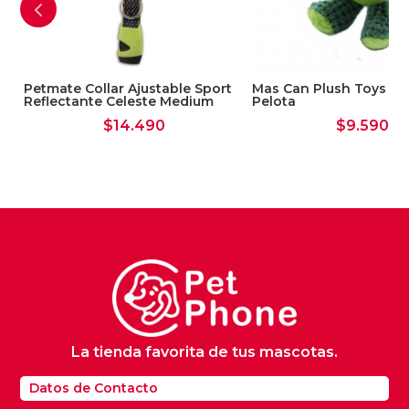
Petmate Collar Ajustable Sport
Mas Can Plush Toys An
Reflectante Celeste Medium
Pelota
$
14.490
$
9.590
La tienda favorita de tus mascotas.
Datos de Contacto