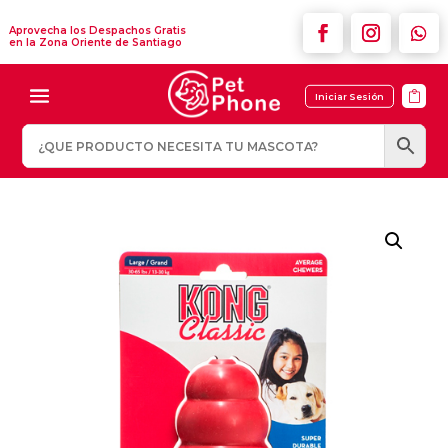
Aprovecha los Despachos Gratis
en la Zona Oriente de Santiago

Iniciar Sesión