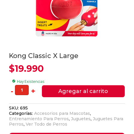
Kong Classic X Large
$
19.990
Hay Existencias
check_circle
Kong
-
+
Agregar al carrito
Classic
X
SKU:
695
Large
Categorías:
Accesorios para Mascotas
,
cantidad
Entrenamiento Para Perros
,
Juguetes
,
Juguetes Para
Perros
,
Ver Todo de Perros