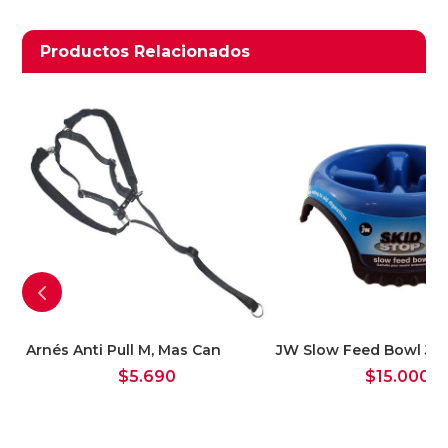
Productos relacionados
Productos Relacionados
Ver Carrito
Seguir Comprando
Arnés Anti Pull M, Mas Can
JW Slow Feed Bowl J
$
5.690
$
15.000