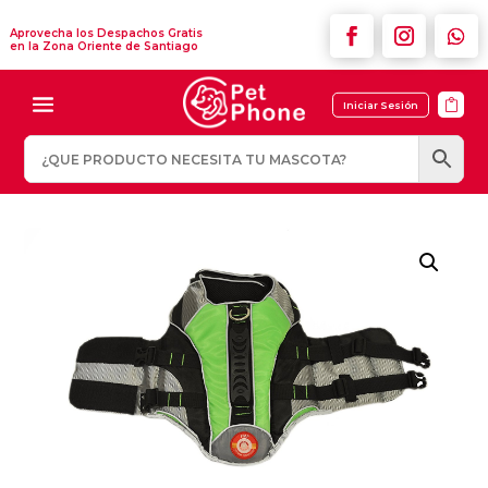
Aprovecha los Despachos Gratis
en la Zona Oriente de Santiago

Iniciar Sesión