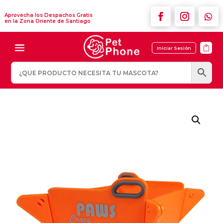
Aprovecha los Despachos Gratis
en la Zona Oriente de Santiago

Iniciar Sesión