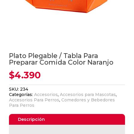
Plato Plegable / Tabla Para
Preparar Comida Color Naranjo
$
4.390
SKU:
234
Categorías:
Accesorios
,
Accesorios para Mascotas
,
Accesorios Para Perros
,
Comedores y Bebedores
Para Perros
Descripción