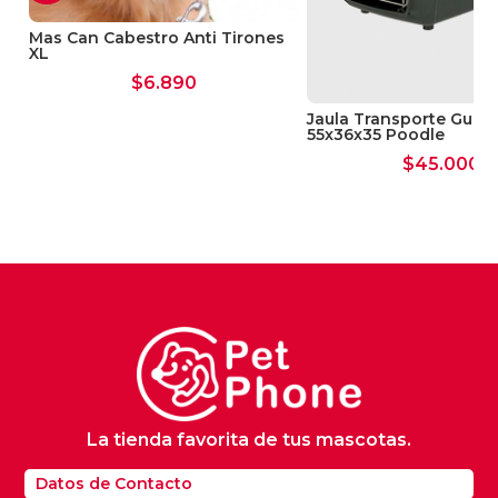
Mas Can Cabestro Anti Tirones
XL
$
6.890
Jaula Transporte Gulliv
55x36x35 Poodle
$
45.000
La tienda favorita de tus mascotas.
Datos de Contacto